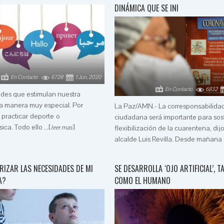
DINÁMICA QUE SE INI
En Contacto
6728
1 Jun, 2020
En Contacto
6832
ades que estimulan nuestra
 manera muy especial. Por
La Paz/AMN.- La corresponsabilida
 practicar deporte o
ciudadana será importante para sos
ca. Todo ello ...[
]
leer mas
flexibilización de la cuarentena, dij
alcalde Luis Revilla. Desde mañana .
IZAR LAS NECESIDADES DE MI
SE DESARROLLA ‘OJO ARTIFICIAL’, T
A?
COMO EL HUMANO