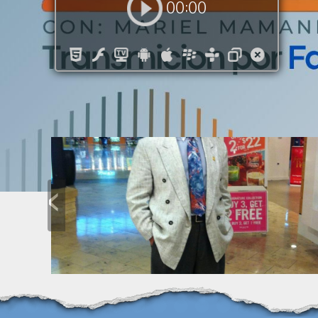
00:00
‹