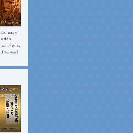
27 May, 2020
 Ciencia y
 están
capacidades
.[
]
leer mas
25 Aug, 2017
S ESCRITURAS