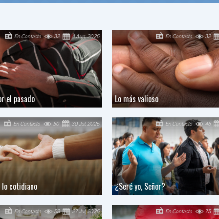
En Contacto
32
4 Aug, 2026
En Contacto
32
r el pasado
Lo más valioso
En Contacto
50
30 Jul, 2026
En Contacto
46
 lo cotidiano
¿Seré yo, Señor?
En Contacto
58
27 Jul, 2026
En Contacto
75