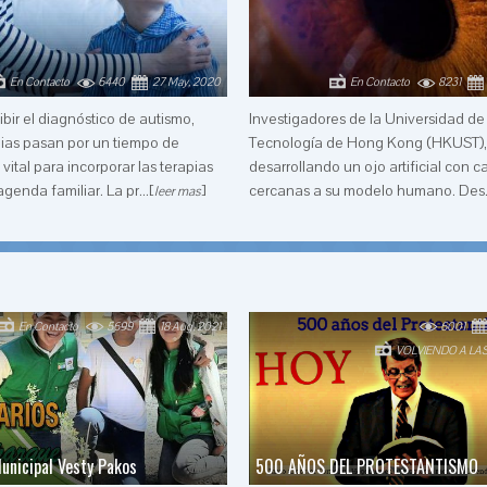
En Contacto
6440
27 May, 2020
En Contacto
8231
bir el diagnóstico de autismo,
Investigadores de la Universidad de
ias pasan por un tiempo de
Tecnología de Hong Kong (HKUST),
vital para incorporar las terapias
desarrollando un ojo artificial con 
genda familiar. La pr...[
]
cercanas a su modelo humano. Des..
leer mas
En Contacto
5699
18 Aug, 2021
6001
VOLVIENDO A LA
unicipal Vesty Pakos
500 AÑOS DEL PROTESTANTISMO