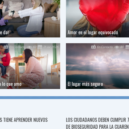
de dar
Amor en el lugar equivocado
En Contacto
82
21 Jul, 2026
En Contacto
80
 lo que amo
El lugar más seguro
S TIENE APRENDER NUEVOS
LOS CIUDADANOS DEBEN CUMPLIR 
DE BIOSEGURIDAD PARA LA CUARE