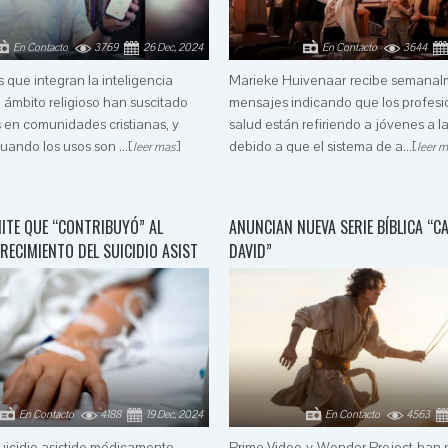
En Contacto
3769
26 Dec, 2024
En Contacto
3644
as que integran la inteligencia
Marieke Huivenaar recibe semanal
el ámbito religioso han suscitado
mensajes indicando que los profesi
 en comunidades cristianas, y
salud están refiriendo a jóvenes a l
ando los usos son ...
[
]
debido a que el sistema de a...
[
leer mas
leer 
ITE QUE “CONTRIBUYÓ” AL
ANUNCIAN NUEVA SERIE BÍBLICA “C
RECIMIENTO DEL SUICIDIO ASIST
DAVID”
En Contacto
4188
19 Dec, 2024
En Contacto
4563
suicidio asistido médicamente
Prime Video y Wonder Project han 