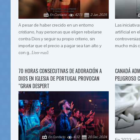
En Contacto
4273
2 Jan, 2025
A pesar de haber crecido en un entorno
Las iniciativ
cristiano, hay personas que eligen rebelarse
artificial en 
contra Dios y seguir su propio criterio, sin
controversias
importar que el precio a pagar sea tan alto y
mucho más cu
con g...
[
]
leer mas
70 HORAS CONSECUTIVAS DE ADORACIÓN A
CANADÁ ADM
DIOS EN IGLESIA DE PORTUGAL PROVOCAN
PELIGROSO C
“GRAN DESPERT
En Contacto
4132
20 Dec, 2024
En 2023, el 