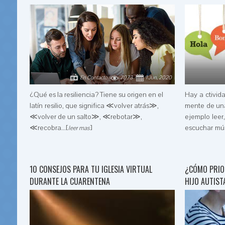
En Contacto
7073
1 Jun, 2020
¿Qué es la resiliencia? Tiene su origen en el
Hay a ctivid
latín resilio, que significa ≪volver atrás≫,
mente de una
≪volver de un salto≫, ≪rebotar≫,
ejemplo leer,
≪recobra...[
]
escuchar músi
leer mas
10 CONSEJOS PARA TU IGLESIA VIRTUAL
¿CÓMO PRIOR
DURANTE LA CUARENTENA
HIJO AUTIST