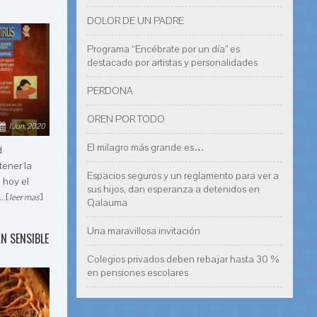
DOLOR DE UN PADRE
Programa “Encébrate por un día” es
destacado por artistas y personalidades
PERDONA
OREN POR TODO
1 Jun, 2020
El milagro más grande es…
d
tener la
Espacios seguros y un reglamento para ver a
o hoy el
sus hijos, dan esperanza a detenidos en
..[
]
leer mas
Qalauma
Una maravillosa invitación
AN SENSIBLE
Colegios privados deben rebajar hasta 30 %
en pensiones escolares