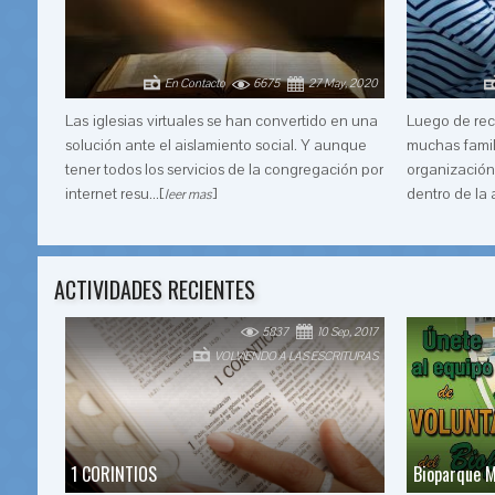
En Contacto
6675
27 May, 2020
Las iglesias virtuales se han convertido en una
Luego de reci
solución ante el aislamiento social. Y aunque
muchas famil
tener todos los servicios de la congregación por
organización 
internet resu...[
]
dentro de la a
leer mas
ACTIVIDADES RECIENTES
5837
10 Sep, 2017
VOLVIENDO A LAS ESCRITURAS
1 CORINTIOS
Bioparque M