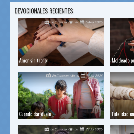
DEVOCIONALES RECIENTES
En Contacto
28
5 Aug, 2026
Amor sin trono
Moldeado po
En Contacto
41
31 Jul, 2026
Cuando dar duele
Fidelidad en
En Contacto
56
28 Jul, 2026