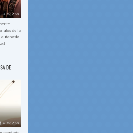
23 Dec, 2024
mente
onales de la
a eutanasia
]
mas
ASA DE
18 Dec, 2024
presentado