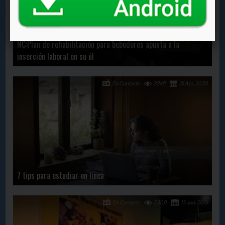
NC:Plan de rehabilitación para bebedores apunta a la
inserción laboral en su úl
En Contacto
2248
21 Apr, 2020
7 tips para estudiar en línea
En Contacto
2300
13 Jun, 2019