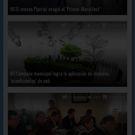
NC:El museo Pipiripi acogió el ‘Primer Murcifest’
En Contacto
3558
22 Mar, 2019
NT:Campaña municipal logra la aplicación de modelos
‘ecoeficientes’ de pub
En Contacto
2469
19 Feb, 2019