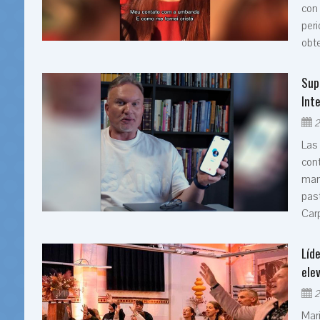
con 
peri
obte
Sup
Inte
2
Las 
con
mane
past
Carp
Líd
ele
2
Mar