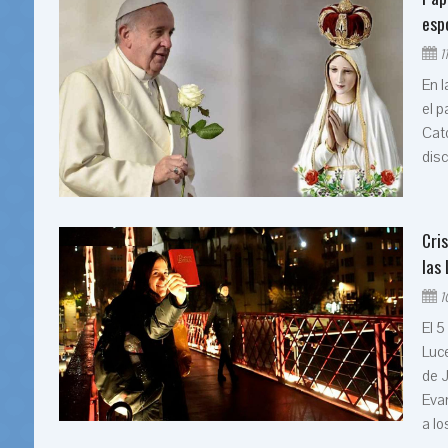
esp
1
En l
el p
Cat
disc
Cri
las
1
El 5
Luce
de 
Evan
a lo