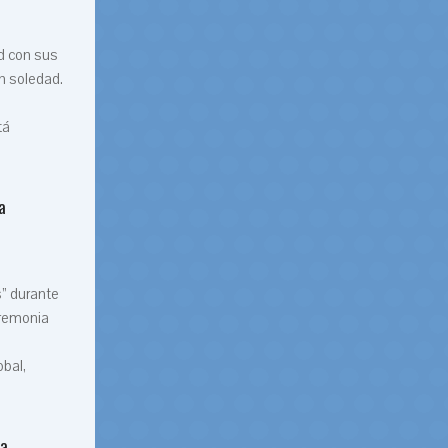
d con sus
n soledad.
tá
a
s” durante
eremonia
bal,
la