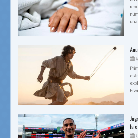
repr
núme
una 
Anu
1
Pri
estr
expl
Erwi
Jug
la c
1