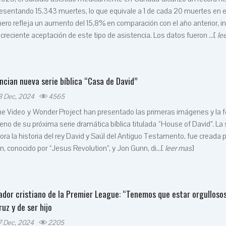
esentando 15.343 muertes, lo que equivale a 1 de cada 20 muertes en el
ro refleja un aumento del 15,8% en comparación con el año anterior, i
creciente aceptación de este tipo de asistencia. Los datos fueron ...[
le
ncian nueva serie bíblica “Casa de David”
8 Dec, 2024
4565
me Video y Wonder Project han presentado las primeras imágenes y la 
eno de su próxima serie dramática bíblica titulada “House of David”. La 
ora la historia del rey David y Saúl del Antiguo Testamento, fue creada 
n, conocido por “Jesus Revolution”, y Jon Gunn, di...[
leer mas
]
ador cristiano de la Premier League: “Tenemos que estar orgulloso
ruz y de ser hijo
7 Dec, 2024
2205