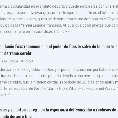
ama o popularidad en el ámbito deportivo puede emplearse con diferen
ósitos, incluyendo la evangelización. Un ejemplo de ello es el futbolista
stiano Maxence Lacroix, quien se desempeña como defensa en el Crysta
quipo de la Premier League francesa. Al igual que otros atletas que co
rtamente su fe en Jesucristo,&...[
leer mas
]
or Jamie Foxx reconoce que el poder de Dios le salvó de la muerte a
rir derrame cerebr
6 Dec, 2024
1553
ctor Jamie Foxx agradeció a Dios y al poder de la oración por haberle sal
 tras ser hospitalizado el año pasado debido a una hemorragia cerebral 
ame cerebral, que le hicieron olvidar un período de 20 días entre abril y
. En su especial de Netflix, “Jamie Foxx: What Had Happened Was…”, 
r mas
]
esias y voluntarios regalan la esperanza del Evangelio a reclusos de
mundo durante Navida