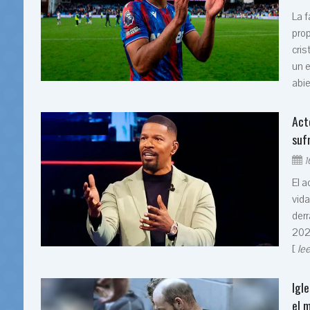
La f
prop
cri
un e
abie
Act
suf
1
El a
vida
derr
2023
[
lee
Igl
el 