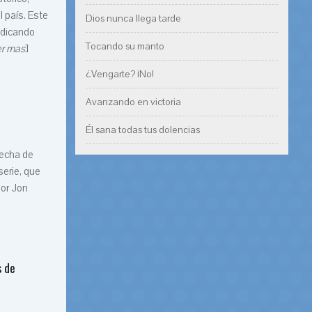
 país. Este
Dios nunca llega tarde
ndicando
Tocando su manto
er mas
]
¿Vengarte? ¡No!
Avanzando en victoria
Él sana todas tus dolencias
fecha de
serie, que
por Jon
s de