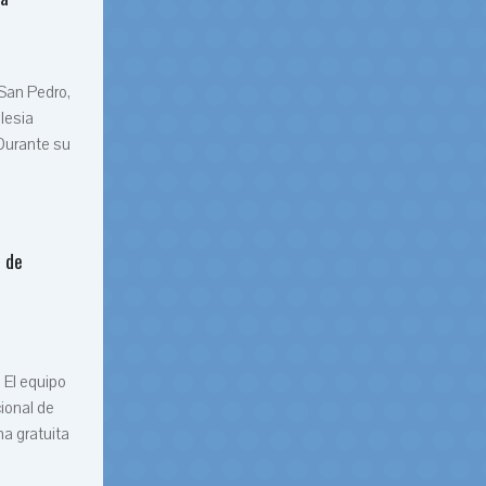
 San Pedro,
glesia
Durante su
a de
 El equipo
ional de
ma gratuita