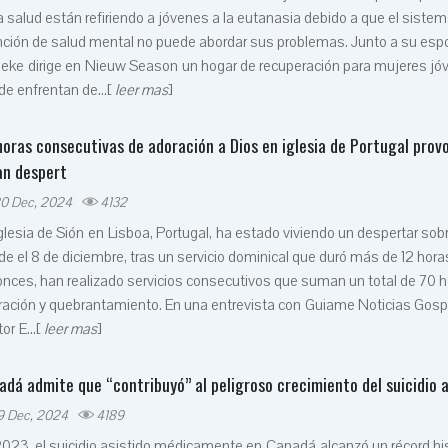
a salud están refiriendo a jóvenes a la eutanasia debido a que el siste
nción de salud mental no puede abordar sus problemas. Junto a su esp
ieke dirige en Nieuw Season un hogar de recuperación para mujeres jó
e enfrentan de...[
leer mas
]
horas consecutivas de adoración a Dios en iglesia de Portugal prov
an despert
0 Dec, 2024
4132
glesia de Sión en Lisboa, Portugal, ha estado viviendo un despertar sob
e el 8 de diciembre, tras un servicio dominical que duró más de 12 hor
nces, han realizado servicios consecutivos que suman un total de 70 
ación y quebrantamiento. En una entrevista con Guiame Noticias Gospe
or E...[
leer mas
]
adá admite que “contribuyó” al peligroso crecimiento del suicidio a
9 Dec, 2024
4189
023, el suicidio asistido médicamente en Canadá alcanzó un récord his