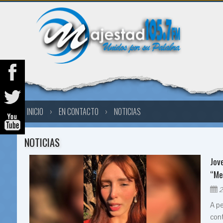
INICIO
›
EN CONTACTO
›
NOTICIAS
NOTICIAS
Jov
“Me
2
A pe
cont