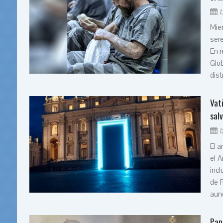
1
Mien
sere
En r
Glob
dist
Vat
sal
1
El a
el A
incl
de R
aunq
Pap