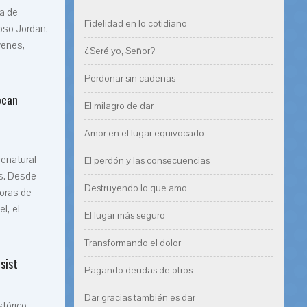
ma de
Fidelidad en lo cotidiano
oso Jordan,
venes,
¿Seré yo, Señor?
Perdonar sin cadenas
ocan
El milagro de dar
Amor en el lugar equivocado
renatural
El perdón y las consecuencias
as. Desde
Destruyendo lo que amo
horas de
l, el
El lugar más seguro
Transformando el dolor
sist
Pagando deudas de otros
Dar gracias también es dar
tórico,