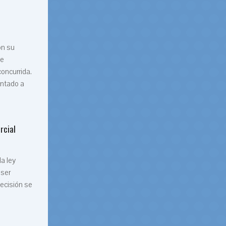
on su
de
oncurrida.
entado a
rcial
la ley
 ser
decisión se