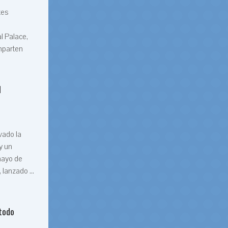
tes
l Palace,
mparten
l
vado la
y un
 mayo de
lanzado ...
 todo