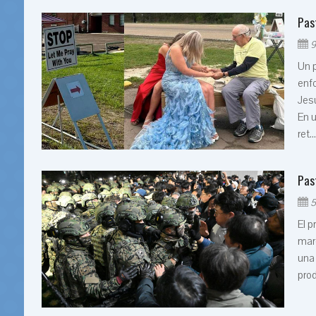
Pas
9
Un 
enfo
Jesu
En u
ret..
Pas
5
El p
marc
una 
prod