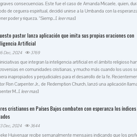
graves consecuencias. Este fue el caso de Amanda Micaele, quien, dur
odo de ceguera espiritual, decidió unirse a la Umbanda con la esperanz
ner poder y riqueza. “Siemp...[
leer mas
]
uesto pastor lanza aplicación que imita sus propias oraciones con
ligencia Artificial
6 Dec, 2024
3769
iniciativas que integran la inteligencia artificial en el ámbito religioso h
troversias en comunidades cristianas, y mucho más cuando los usos so
ra inapropiados y perjudiciales para el desarrollo de la fe. Recientemen
or Ron Carpenter Jr., de Redemption Church, lanzó una aplicación lla
enter M...[
leer mas
]
eres cristianos en Países Bajos combaten con esperanza los índices
vados
3 Dec, 2024
3644
ieke Huivenaar recibe semanalmente mensajes indicando que los prof