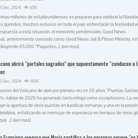
3 Dec, 2024
1015
tras millones de estadounidenses se preparan para celebrar la Navida
s queridos, muchos reclusos en todo el país enfrentarán la festividad e
espuesta a esta situación, el ministerio penitenciario Good News
al, anteriormente conocido como Good News Jail & Prison Ministry, es
ribuyendo 65,000 “Paquetes...[
leer mas
]
icano abrirá “portales sagrados” que supuestamente “conducen a l
vac
2 Dec, 2024
1509
nuncio del Vaticano de abrir por primera vez en 25 años “Puertas Santa
ño Jubilar de 2025 ha generado tanta intriga como escepticismo. La c
uye la apertura de cinco puertas en basílicas romanas y una en la prisión
ebibbia, enfatizando un mensaje de esperanza en tiempos de crisis glo
ue ...[
leer mas
]
a Francisco asegura que María santifica a las personas porque “es 