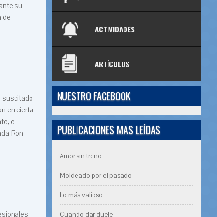
ante su
a de
ACTIVIDADES
ARTÍCULOS
NUESTRO FACEBOOK
an suscitado
n en cierta
te, el
PUBLICACIONES MAS LEÍDAS
mada Ron
Amor sin trono
Moldeado por el pasado
Lo más valioso
esionales
Cuando dar duele