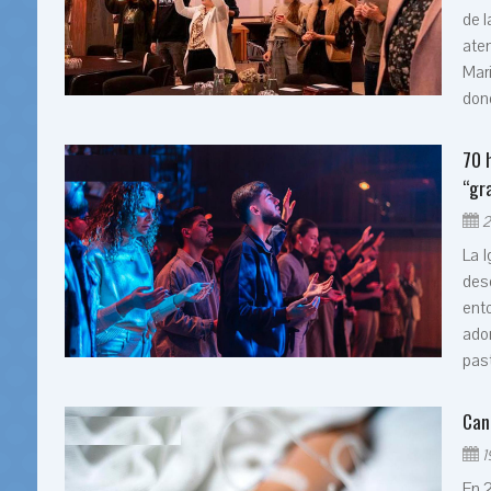
de l
ate
Mar
dond
70 
“gr
2
La I
desd
ento
ador
past
Can
1
En 2