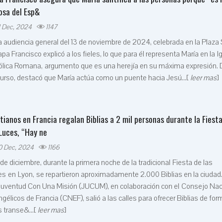
osa del Esp&
1 Dec, 2024
1147
a audiencia general del 13 de noviembre de 2024, celebrada en la Plaza
apa Francisco explicó a los fieles, lo que para él representa María en la I
ólica Romana, argumento que es una herejía en su máxima expresión. 
urso, destacó que María actúa como un puente hacia Jesú...[
leer mas
]
stianos en Francia regalan Biblias a 2 mil personas durante la Fiest
 Luces, “Hay ne
0 Dec, 2024
1166
 de diciembre, durante la primera noche de la tradicional Fiesta de las
s en Lyon, se repartieron aproximadamente 2.000 Biblias en la ciudad.
Juventud Con Una Misión (JUCUM), en colaboración con el Consejo Nac
gélicos de Francia (CNEF), salió a las calles para ofrecer Biblias de for
s transe&...[
leer mas
]