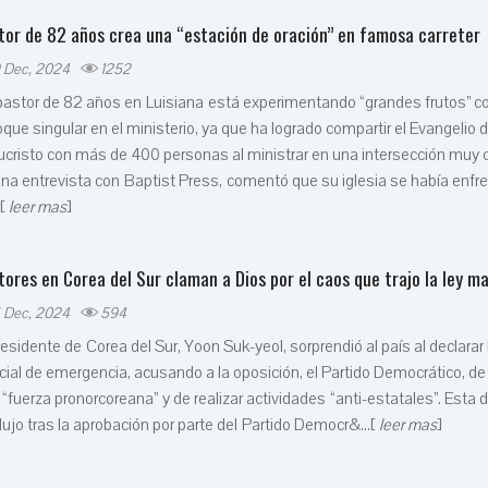
tor de 82 años crea una “estación de oración” en famosa carreter
 Dec, 2024
1252
pastor de 82 años en Luisiana está experimentando “grandes frutos” c
que singular en el ministerio, ya que ha logrado compartir el Evangelio 
cristo con más de 400 personas al ministrar en una intersección muy c
na entrevista con Baptist Press, comentó que su iglesia se había enfr
.[
leer mas
]
tores en Corea del Sur claman a Dios por el caos que trajo la ley ma
 Dec, 2024
594
residente de Corea del Sur, Yoon Suk-yeol, sorprendió al país al declarar 
ial de emergencia, acusando a la oposición, el Partido Democrático, de
“fuerza pronorcoreana” y de realizar actividades “anti-estatales”. Esta 
ujo tras la aprobación por parte del Partido Democr&...[
leer mas
]