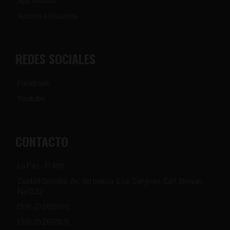
App Android
Acceso a Usuarios
REDES SOCIALES
Facebook
Youtube
CONTACTO
La Paz - El Alto
Ciudad Satelite, Av. del policia, Esq. Sanjines, Edif. Brayan
Nº1222
(591-2) 2815190
(591-2) 2817831