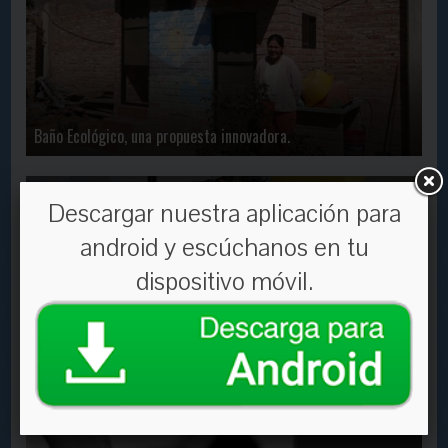
Baño Ecológico, una propuesta innovadora.
En Contacto
2031
30 Sep, 2020
Descargar nuestra aplicación para
android y escúchanos en tu
dispositivo móvil.
Aduanas de Bolivia y Brasil firman Acuerdo de
Reconocimiento Mutuo de sus Programas OEA
En Contacto
1526
20 Jul, 2022