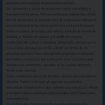
por hora y con medidas de protección sanitaria.
Los ambientes y zonas de recreación fueron sometidos a
mantenimiento previo. Para la reactivación habrán tres áreas:
una de creatividad, la segunda será de juegos para trabajar la
psicomotricidad de los niños y la tercera será para lecciones
sobre el cuidado de la vida y los valores a través de temas de
vialidad, el ‘twister de valores’ y el ‘jardín del respeto’.
La directora de Cultura Ciudadana, Jenny Veliz, precisó que la
Casa Cebra atenderá de 09:00 a 16:00 con límite de 30
personas por hora. Para cada jornada prepararon materiales
educativos y souvenirs que entregarán a los visitantes que
acudan a los ambientes ubicados en la avenida del Poeta,
frente a las canchas.
Como celebración por el Día del Niño, el lunes los educadores
urbanos, ‘Cebra’, realizarán un agasajo en unidades
educativas o instituciones que soliciten una interacción virtual
y también habrán actividades presenciales en la Casa Cebra,
mencionó Veliz.
El uso de barbijo, la distancia física entre visitantes y la