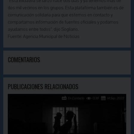
“Esta iniciativa se lanzó hace dos días y ya tenemos más de
dos mil vecinos en los grupos. Esta plataforma también es de
comunicación solidaria para que estemos en contacto y
compartamos información de fuentes oficiales y podamos
ayudarnos entre todos”, dijo Sogliano.
Fuente: Agencia Municipal de Noticias
COMENTARIOS
PUBLICACIONES RELACIONADOS
En Contacto
1338
14 Sep, 2022