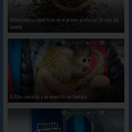
Bolivia busca convertirse en el primer productor de chía del
mundo
En Contacto
2182
27 Jul, 2022
El Alto: rescatan a un mono tití en Senkata
En Contacto
1102
13 Sep, 2024