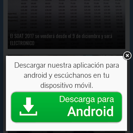
El SOAT 2017 se venderá desde el 9 de diciembre y será
ELECTRONICO
En Contacto
3078
31 Dec, 2020
Descargar nuestra aplicación para
android y escúchanos en tu
dispositivo móvil.
Proyectan crear una marca de barbijos con el sello «Hecho en
Bolivia»
En Contacto
2529
29 Dec, 2021