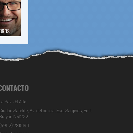
IBROS
CONTACTO
La Paz - El Alto
Ciudad Satelite, Av. del policia, Esq. Sanjines, Edif.
Brayan Nº1222
(591-2) 2815190