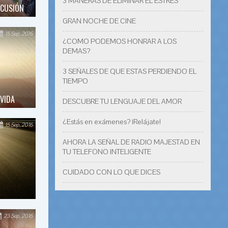
3 MANERAS DE ELIMINAR EL ESTRÉS
SCUSIÓN
GRAN NOCHE DE CINE
15 Sep, 2016
¿COMO PODEMOS HONRAR A LOS
DEMAS?
3 SEÑALES DE QUE ESTAS PERDIENDO EL
TIEMPO
VIDA
DESCUBRE TU LENGUAJE DEL AMOR
¿Estás en exámenes? ¡Relájate!
15 Sep, 2016
AHORA LA SEÑAL DE RADIO MAJESTAD EN
TU TELEFONO INTELIGENTE
CUIDADO CON LO QUE DICES
23 Sep, 2016