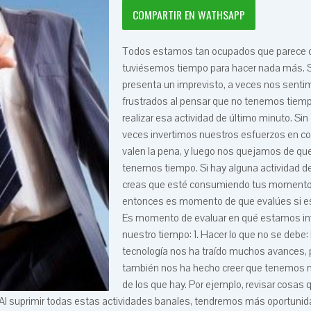
COMPARTIR EN WATHSAPP
Todos estamos tan ocupados que parece 
tuviésemos tiempo para hacer nada más. S
presenta un imprevisto, a veces nos senti
frustrados al pensar que no tenemos tiempo
realizar esa actividad de último minuto. Si
veces invertimos nuestros esfuerzos en c
valen la pena, y luego nos quejamos de qu
tenemos tiempo. Si hay alguna actividad de
creas que esté consumiendo tus momentos
entonces es momento de que evalúes si eso
Es momento de evaluar en qué estamos inv
nuestro tiempo: 1. Hacer lo que no se debe:
tecnología nos ha traído muchos avances, 
también nos ha hecho creer que tenemos
de los que hay. Por ejemplo, revisar cosas 
Al suprimir todas estas actividades banales, tendremos más oportuni