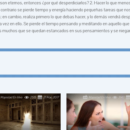
son eternos, entonces ¿por qué desperdiciarlos? 2. Hacer lo que menos
 lo contrario se pierde tiempo y energía haciendo pequeñas tareas que no
en cambio, realiza primero lo que debas hacer, y lo demás vendrá desp
ra vez en ello. Se pierde el tiempo pensando y meditando en aquello que
e los muchos que se quedan estancados en sus pensamientos y se niega
Majestad En Vivo
2515
21 Mar, 2017
Majestad En Vivo
3143