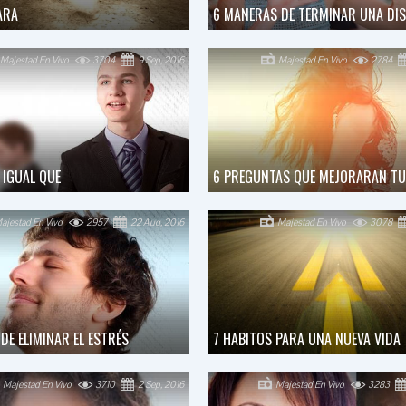
ARA
6 MANERAS DE TERMINAR UNA DI
Majestad En Vivo
3704
9 Sep, 2016
Majestad En Vivo
2784
 IGUAL QUE
6 PREGUNTAS QUE MEJORARAN TU
ajestad En Vivo
2957
22 Aug, 2016
Majestad En Vivo
3078
DE ELIMINAR EL ESTRÉS
7 HABITOS PARA UNA NUEVA VIDA
Majestad En Vivo
3710
2 Sep, 2016
Majestad En Vivo
3283