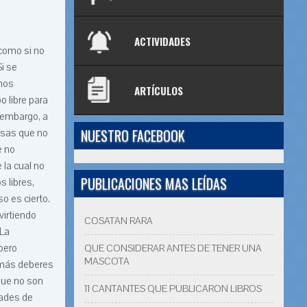
ACTIVIDADES
como si no
i se
mos
ARTÍCULOS
 libre para
n embargo, a
NUESTRO FACEBOOK
osas que no
e no
 la cual no
PUBLICACIONES MAS LEÍDAS
 libres,
 es cierto.
irtiendo
COSATAN RARA
 La
pero
QUE CONSIDERAR ANTES DE TENER UNA
MASCOTA
 más deberes
que no son
11 CANTANTES QUE PUBLICARON LIBROS
dades de