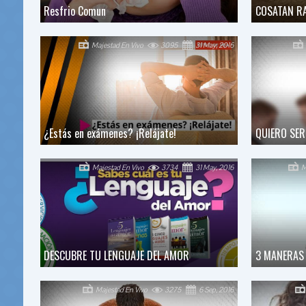
Resfrio Comun
COSATAN R
Majestad En Vivo
3095
31 May, 2016
¿Estás en exámenes? ¡Relájate!
QUIERO SER
Majestad En Vivo
3734
31 May, 2016
M
DESCUBRE TU LENGUAJE DEL AMOR
3 MANERAS 
Majestad En Vivo
3275
6 Sep, 2016