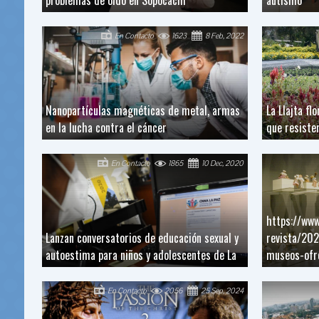
En Contacto
1623
8 Feb, 2022
Nanopartículas magnéticas de metal, armas
La Llajta fl
en la lucha contra el cáncer
que resiste
En Contacto
1865
10 Dec, 2020
https://www
Lanzan conversatorios de educación sexual y
revista/202
autoestima para niños y adolescentes de La
museos-ofre
En Contacto
2056
25 Sep, 2024