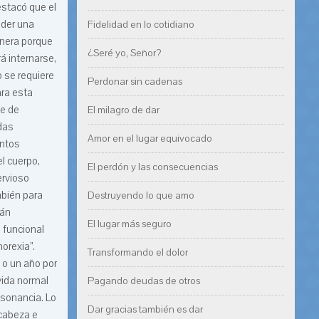
estacó que el
nder una
Fidelidad en lo cotidiano
anera porque
¿Seré yo, Señor?
á internarse,
 se requiere
Perdonar sin cadenas
ara esta
te de
El milagro de dar
das
Amor en el lugar equivocado
entos
l cuerpo,
El perdón y las consecuencias
ervioso
mbién para
Destruyendo lo que amo
tán
El lugar más seguro
 funcional
orexia”.
Transformando el dolor
 o un año por
vida normal
Pagando deudas de otros
esonancia. Lo
Dar gracias también es dar
 cabeza e