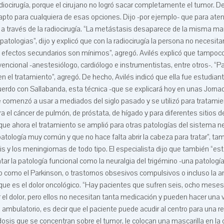
diocirugía, porque el cirujano no logró sacar completamente el tumor. D
 apto para cualquiera de esas opciones. Dijo -por ejemplo- que para ate
 a través de la radiocirugía. “La metástasis desaparece de la misma m
atologias”, dijo y explicó que con la radiocirugía la persona no necesitar
s efectos secundarios son mínimos”, agregó. Avilés explicó que tampoco
ncional -anestesiólogo, cardiólogo e instrumentistas, entre otros-. “P
n el tratamiento”, agregó. De hecho, Avilés indicó que ella fue estudian
uerdo con Sallabanda, esta técnica -que se explicará hoy en unas Jorna
comenzó a usar a mediados del siglo pasado y se utilizó para tratami
 el cáncer de pulmón, de próstata, de hígado y para diferentes sitios de
ue ahora el tratamiento se amplió para otras patologías del sistema n
tología muy común y que no hace falta abrir la cabeza para tratar”, ta
 y los meningiomas de todo tipo. El especialista dijo que también “es
r la patología funcional como la neuralgia del trigémino -una patología
 como el Parkinson, o trastornos obsesivos compulsivos o incluso la an
ue es el dolor oncológico. “Hay pacientes que sufren seis, ocho meses
r el dolor, pero ellos no necesitan tanta medicación y pueden hacer una 
es ambulatorio, es decir que el paciente puede acudir al centro para una r
 dosis que se concentran sobre el tumor, le colocan una mascarilla en la