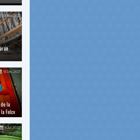
20 Sep, 2021
arán
15 Dec, 2021
 de la
 la Felcv
6 Jul, 2022