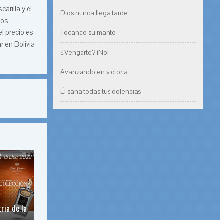
arilla y el
Dios nunca llega tarde
los
l precio es
Tocando su manto
r en Bolivia
¿Vengarte? ¡No!
Avanzando en victoria
Él sana todas tus dolencias
15 Dec, 2022
ria de la