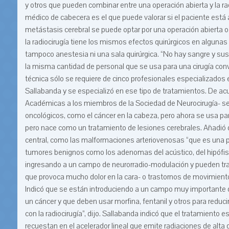
y otros que pueden combinar entre una operación abierta y la ra
médico de cabecera es el que puede valorar si el paciente está
metástasis cerebral se puede optar por una operación abierta o
la radiocirugía tiene los mismos efectos quirúrgicos en algunas p
tampoco anestesia ni una sala quirúrgica. “No hay sangre y su
la misma cantidad de personal que se usa para una cirugía conve
técnica sólo se requiere de cinco profesionales especializados e
Sallabanda y se especializó en ese tipo de tratamientos. De ac
Académicas a los miembros de la Sociedad de Neurocirugía- se 
oncológicos, como el cáncer en la cabeza, pero ahora se usa para
pero nace como un tratamiento de lesiones cerebrales. Añadió q
central, como las malformaciones arteriovenosas “que es una pa
tumores benignos como los adenomas del acústico, del hipófisis
ingresando a un campo de neurorradio-modulación y pueden trata
que provoca mucho dolor en la cara- o trastornos de movimiento
Indicó que se están introduciendo a un campo muy importante q
un cáncer y que deben usar morfina, fentanil y otros para reduci
con la radiocirugía”, dijo. Sallabanda indicó que el tratamiento 
recuestan en el acelerador lineal que emite radiaciones de alta