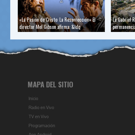
«La Pasión de Cristo: La Resurrección» El
La Gabriel 
director Mel Gibson afirma: &ldq
permanencia
MAPA DEL SITIO
Inicio
Radio en Vivo
TV en Vivo
Programación
App Android