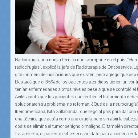
Radiocirugía, una nueva técnica que se impone en el país. “Hemo
radiocirugías”, explicó la jefa de Radioterapia de Oncoservice,
gran número de indicaciones que existen, pero agregó que eso 
Destacó que el 85% de los pacientes atendidos tienen un contr
tenían enfermedades a otros niveles pese a que se controló el 
Avilés contó que los pacientes que reciben el tratamiento deb
solucionaron su problema, no retornan. ¿Qué es la neurocirugía?
Iberoamericana, Kita Sallabanda -que llegó al país para dar una 
una técnica que actúa como una cirugía, pero sin abrir la cabeza
dosis se elimina el tumor benigno o maligno. El también director
tratamiento, el paciente debe ser candidato para acceder a es