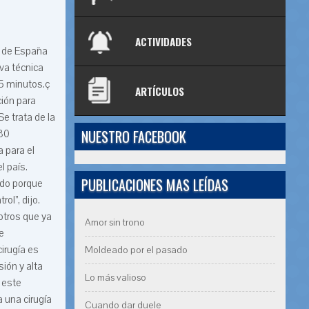
ACTIVIDADES
s de España
eva técnica
45 minutos.ç
ARTÍCULOS
ión para
Se trata de la
NUESTRO FACEBOOK
 30
 para el
l país.
PUBLICACIONES MAS LEÍDAS
ido porque
ol”, dijo.
otros que ya
Amor sin trono
e
irugía es
Moldeado por el pasado
ión y alta
Lo más valioso
 este
 una cirugía
Cuando dar duele