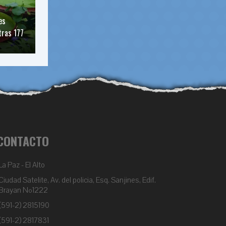
es
tras 177
CONTACTO
La Paz - El Alto
Ciudad Satelite, Av. del policia, Esq. Sanjines, Edif.
Brayan Nº1222
(591-2) 2815190
(591-2) 2817831