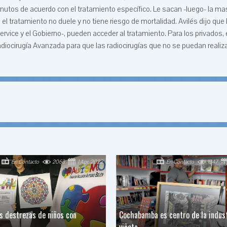
nutos de acuerdo con el tratamiento específico. Le sacan -luego- la masc
 tratamiento no duele y no tiene riesgo de mortalidad. Avilés dijo que 
vice y el Gobierno-, pueden acceder al tratamiento. Para los privados, e
adiocirugía Avanzada para que las radiocirugías que no se puedan realiza
En Contacto
2063
1 Apr, 2022
En Contacto
1347
s destrezas de niños con
Cochabamba es centro de la indust
viñeta