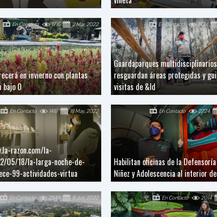
En Contacto
1716
2 Mar, 2022
En Contacto
1924
Guardaparques multidisciplinarios
orecerá en invierno con plantas
resguardan áreas protegidas y gui
n bajo 0
visitas de &ld
En Contacto
1418
18 May, 2022
En Contacto
2224
.la-razon.com/la-
2/05/18/la-larga-noche-de-
Habilitan oficinas de la Defensoría
ce-99-actividades-virtua
Niñez y Adolescencia al interior de
En Contacto
2549
8 Jun, 2022
En Contacto
2014