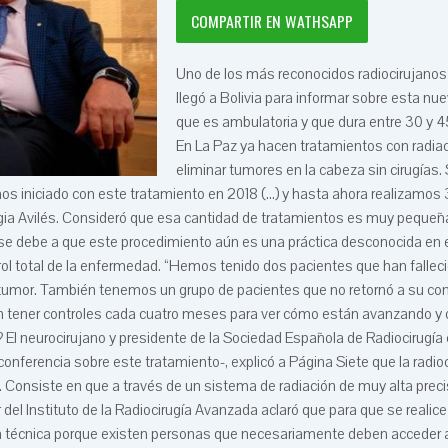
COMPARTIR EN WATHSAPP
Uno de los más reconocidos radiocirujano
llegó a Bolivia para informar sobre esta nu
que es ambulatoria y que dura entre 30 y 
En La Paz ya hacen tratamientos con radiac
eliminar tumores en la cabeza sin cirugías. 
s iniciado con este tratamiento en 2018 (...) y hasta ahora realizamos
 Ligia Avilés. Consideró que esa cantidad de tratamientos es muy pequeña
se debe a que este procedimiento aún es una práctica desconocida en e
ol total de la enfermedad. “Hemos tenido dos pacientes que han fallec
tumor. También tenemos un grupo de pacientes que no retornó a su contr
en tener controles cada cuatro meses para ver cómo están avanzando y 
 El neurocirujano y presidente de la Sociedad Española de Radiocirugía 
conferencia sobre este tratamiento-, explicó a Página Siete que la radioc
. Consiste en que a través de un sistema de radiación de muy alta precis
 del Instituto de la Radiocirugía Avanzada aclaró que para que se realice
ta técnica porque existen personas que necesariamente deben acceder a