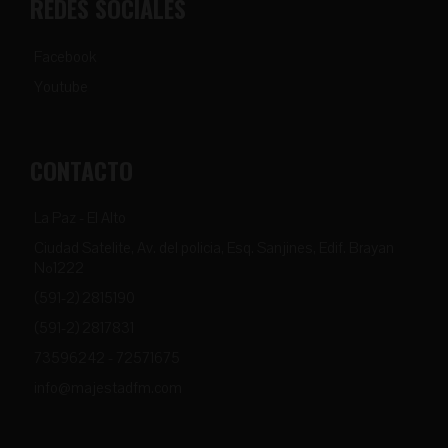
REDES SOCIALES
Facebook
Youtube
CONTACTO
La Paz - El Alto
Ciudad Satelite, Av. del policia, Esq. Sanjines, Edif. Brayan
Nº1222
(591-2) 2815190
(591-2) 2817831
73596242 - 72571675
info@majestadfm.com