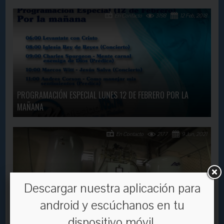
En Contacto
3198
12 Feb, 2018
PROGRAMACIÓN ESPECIAL LUNES 12 DE FEBRERO POR LA
MAÑANA
En Contacto
2177
9 Jun, 2021
Descargar nuestra aplicación para
android y escúchanos en tu
dispositivo móvil.