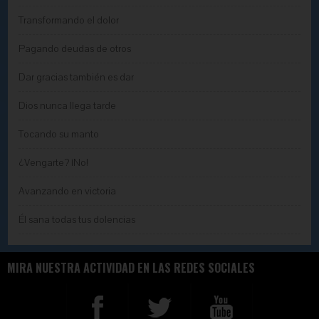
Transformando el dolor
Pagando deudas de otros
Dar gracias también es dar
Dios nunca llega tarde
Tocando su manto
¿Vengarte? ¡No!
Avanzando en victoria
Él sana todas tus dolencias
MIRA NUESTRA ACTIVIDAD EN LAS REDES SOCIALES