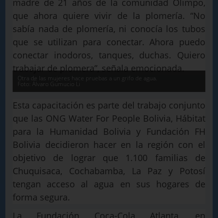
madre de 21 años de la comunidad Olimpo,
que ahora quiere vivir de la plomería. “No
sabía nada de plomería, ni conocía los tubos
que se utilizan para conectar. Ahora puedo
conectar inodoros, tanques, duchas. Quiero
trabajar de plomera”, señala emocionada.
Otra de las mujeres hace pruebas a un grifo de agua.
Foto: Álvaro Gumucio Li
Esta capacitación es parte del trabajo conjunto
que las ONG Water For People Bolivia, Hábitat
para la Humanidad Bolivia y Fundación FH
Bolivia decidieron hacer en la región con el
objetivo de lograr que 1.100 familias de
Chuquisaca, Cochabamba, La Paz y Potosí
tengan acceso al agua en sus hogares de
forma segura.
La Fundación Coca-Cola Atlanta, en