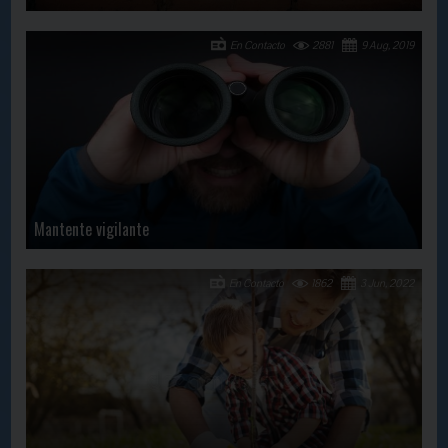
En Contacto
2881
9 Aug, 2019
Mantente vigilante
En Contacto
1862
3 Jun, 2022