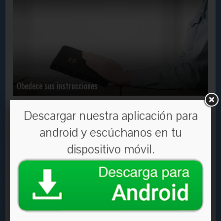
Obedece sus instrucciones
Descargar nuestra aplicación para
En Contacto
2650
28 Jan, 2020
android y escúchanos en tu
dispositivo móvil.
La colina de la paz