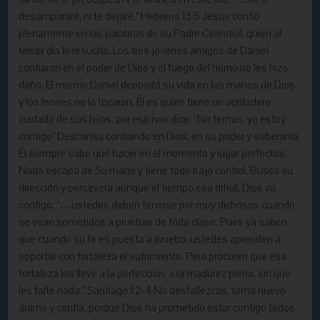
desampararé, ni te dejaré.” Hebreos 13:5 Jesús confió
plenamente en las palabras de su Padre Celestial, quien al
tercer día lo resucitó. Los tres jóvenes amigos de Daniel
confiaron en el poder de Dios y el fuego del horno no les hizo
daño. El mismo Daniel depositó su vida en las manos de Dios
y los leones no lo tocaron. Él es quien tiene un verdadero
cuidado de sus hijos, por eso nos dice: “No temas, yo estoy
contigo” Descansa confiando en Dios, en su poder y soberanía,
Él siempre sabe qué hacer en el momento y lugar perfectos.
Nada escapa de Su mano y tiene todo bajo control. Busca su
dirección y persevera aunque el tiempo sea difícil, Dios va
contigo. “…ustedes deben tenerse por muy dichosos cuando
se vean sometidos a pruebas de toda clase. Pues ya saben
que cuando su fe es puesta a prueba, ustedes aprenden a
soportar con fortaleza el sufrimiento. Pero procuren que esa
fortaleza los lleve a la perfección, a la madurez plena, sin que
les falte nada.” Santiago 1:2-4 No desfallezcas, toma nuevo
ánimo y confía, porque Dios ha prometido estar contigo todos