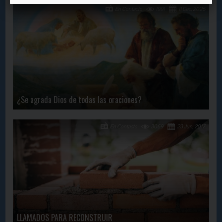
En Contacto
1991
11 Dec, 2025
¿Se agrada Dios de todas las oraciones?
En Contacto
3069
23 Jun, 2017
LLAMADOS PARA RECONSTRUIR