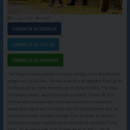
11 Aug, 2016
4606
COMPARTIR EN FACEBOOK
COMPARTIR EN TWITTER
COMPARTIR EN WATHSAPP
“No tengas miedo, porque yo estoy contigo; no te desalientes,
porque yo soy tu Dios. Te daré fuerzas y te ayudaré; Pues yo te
sostengo de tu mano derecha; yo, el Señor tu Dios. Y te digo:
No tengas miedo, aquí estoy para ayudarte.” Isaías 41: 10,13.
No importa cuán grande o desesperante sea tu situación,
quiero que sepas que no estás solo (a) Dios promete que Su
presencia estará siempre contigo. Él te ayudará, te guiará y
protegerá aunque tu problema te muestre lo contrario. Por lo
tanto, no te preocupes ni te afanes en este día. “…no te