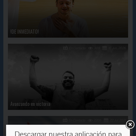
!DE INMEDIATO!
En Contacto
309
10 Jun, 2026
Avanzando en victoria
En Contacto
2206
22 Jul, 2021
Descargar nuestra aplicación para