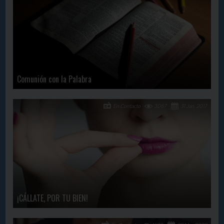
Comunión con la Palabra
En Contacto
3067
31 Jan, 2017
¡CÁLLATE, POR TU BIEN!