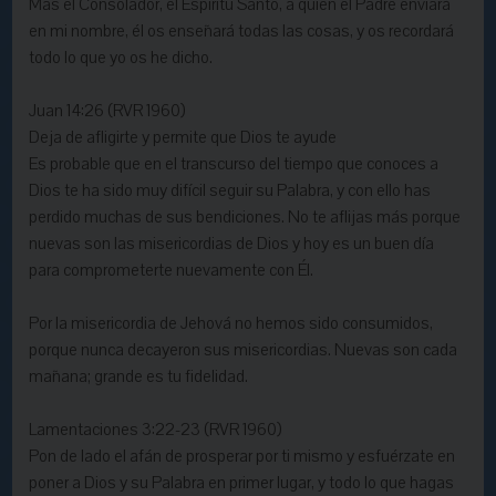
Mas el Consolador, el Espíritu Santo, a quien el Padre enviará
en mi nombre, él os enseñará todas las cosas, y os recordará
todo lo que yo os he dicho.
Juan 14:26 (RVR 1960)
Deja de afligirte y permite que Dios te ayude
Es probable que en el transcurso del tiempo que conoces a
Dios te ha sido muy difícil seguir su Palabra, y con ello has
perdido muchas de sus bendiciones. No te aflijas más porque
nuevas son las misericordias de Dios y hoy es un buen día
para comprometerte nuevamente con Él.
Por la misericordia de Jehová no hemos sido consumidos,
porque nunca decayeron sus misericordias. Nuevas son cada
mañana; grande es tu fidelidad.
Lamentaciones 3:22-23 (RVR 1960)
Pon de lado el afán de prosperar por ti mismo y esfuérzate en
poner a Dios y su Palabra en primer lugar, y todo lo que hagas