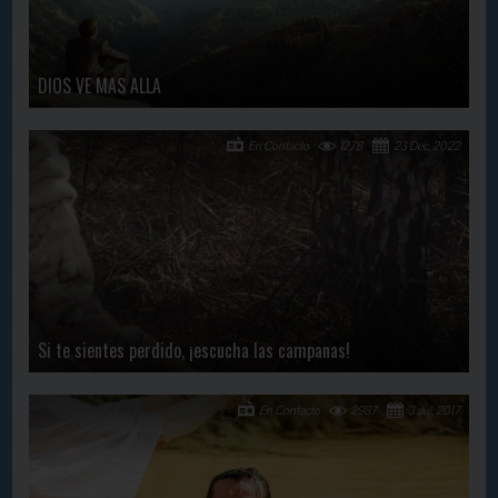
DIOS VE MAS ALLA
En Contacto
1278
23 Dec, 2022
Si te sientes perdido, ¡escucha las campanas!
En Contacto
2987
3 Jul, 2017