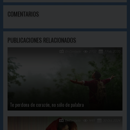
COMENTARIOS
PUBLICACIONES RELACIONADOS
En Contacto
2702
7 Feb, 2020
Te perdona de corazón, no sólo de palabra
En Contacto
1449
30 Oct, 2024