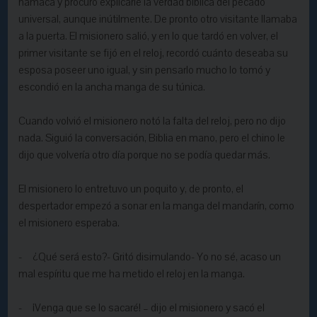
hamaca y procuró explicarle la verdad bíblica del pecado
universal, aunque inútilmente. De pronto otro visitante llamaba
a la puerta. El misionero salió, y en lo que tardó en volver, el
primer visitante se fijó en el reloj, recordó cuánto deseaba su
esposa poseer uno igual, y sin pensarlo mucho lo tomó y
escondió en la ancha manga de su túnica.
Cuando volvió el misionero notó la falta del reloj, pero no dijo
nada. Siguió la conversación, Biblia en mano, pero el chino le
dijo que volvería otro día porque no se podía quedar más.
El misionero lo entretuvo un poquito y, de pronto, el
despertador empezó a sonar en la manga del mandarín, como
el misionero esperaba.
- ¿Qué será esto?- Gritó disimulando- Yo no sé, acaso un
mal espíritu que me ha metido el reloj en la manga.
- ¡Venga que se lo sacaré! – dijo el misionero y sacó el