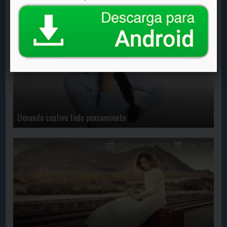
En Contacto
1342
30 Aug, 2024
Llevando cautivo todo pensamiento
En Contacto
2739
5 Sep, 2018