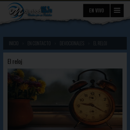
EN VIVO
INICIO
›
EN CONTACTO
›
DEVOCIONALES
›
EL RELOJ
El reloj