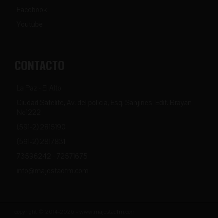
Facebook
Youtube
CONTACTO
La Paz - El Alto
Ciudad Satelite, Av. del policia, Esq. Sanjines, Edif. Brayan
Nº1222
(591-2) 2815190
(591-2) 2817831
73596242 - 72571675
info@majestadfm.com
copyright © 2014-2026 - www.majestadfm.com