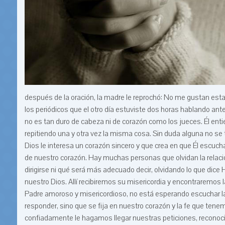
después de la oración, la madre le reprochó: No me gustan est
los periódicos que el otro día estuviste dos horas hablando ante
no es tan duro de cabeza ni de corazón como los jueces. Él ent
repitiendo una y otra vez la misma cosa. Sin duda alguna no se 
Dios le interesa un corazón sincero y que crea en que Él escucha
de nuestro corazón. Hay muchas personas que olvidan la relaci
dirigirse ni qué será más adecuado decir, olvidando lo que dice
nuestro Dios. Allí recibiremos su misericordia y encontraremo
Padre amoroso y misericordioso, no está esperando escuchar la
responder, sino que se fija en nuestro corazón y la fe que te
confiadamente le hagamos llegar nuestras peticiones, reconoci