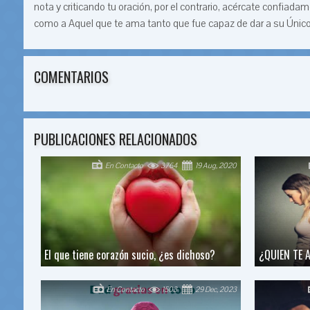
nota y criticando tu oración, por el contrario, acércate confia
como a Aquel que te ama tanto que fue capaz de dar a su Único h
COMENTARIOS
PUBLICACIONES RELACIONADOS
En Contacto
3764
19 Aug, 2020
El que tiene corazón sucio, ¿es dichoso?
¿QUIEN TE 
En Contacto
1503
29 Dec, 2023