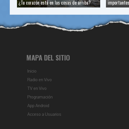
¿Tu corazón está en las cosas de arriba?
importante
MAPA DEL SITIO
Inicio
Radio en Vivo
TV en Vivo
Programación
App Android
Acceso a Usuarios