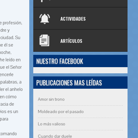
ACTIVIDADES
 profesión,
dre y
 ciudad. Su
ARTÍCULOS
e él se
 noche,
NUESTRO FACEBOOK
he leído en
que el Señor
encerle
PUBLICACIONES MAS LEÍDAS
 palabras, a
er el anhelo
aben cómo
Amor sin trono
racia de
Dios es un
Moldeado por el pasado
 para
Lo más valioso
á tomando
Cuando dar duele