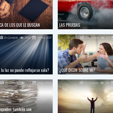
RCA DE LOS QUE LE BUSCAN
LAS PRUEBAS
En Contacto
2262
25 Mar, 2021
En Contacto
3211
la luz no puede reflejarse sola?
¿QUE DICEN SOBRE MI?
En Contacto
1753
21 Apr, 2022
En Contacto
1158
equeñas también son