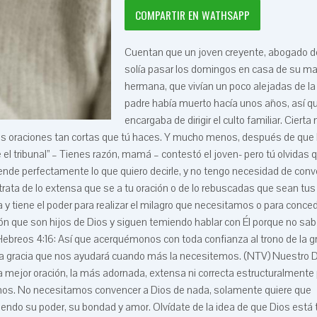
COMPARTIR EN WATHSAPP
Cuentan que un joven creyente, abogado de
solía pasar los domingos en casa de su ma
hermana, que vivían un poco alejadas de la
padre había muerto hacía unos años, así qu
encargaba de dirigir el culto familiar. Cierta
as oraciones tan cortas que tú haces. Y mucho menos, después de que 
 el tribunal” – Tienes razón, mamá – contestó el joven- pero tú olvidas 
iende perfectamente lo que quiero decirle, y no tengo necesidad de conv
trata de lo extensa que se a tu oración o de lo rebuscadas que sean tus
 y tiene el poder para realizar el milagro que necesitamos o para conced
ón que son hijos de Dios y siguen temiendo hablar con Él porque no s
 Hebreos 4:16: Así que acerquémonos con toda confianza al trono de la g
s la gracia que nos ayudará cuando más la necesitemos. (NTV) Nuestro 
 mejor oración, la más adornada, extensa ni correcta estructuralmente
nemos. No necesitamos convencer a Dios de nada, solamente quiere que
endo su poder, su bondad y amor. Olvídate de la idea de que Dios est