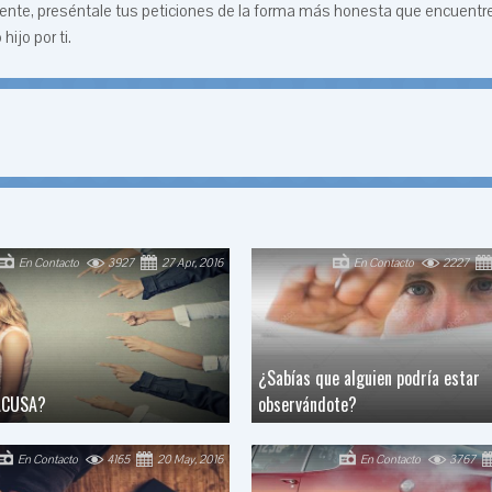
damente, preséntale tus peticiones de la forma más honesta que encuentre
ijo por ti.
En Contacto
3927
27 Apr, 2016
En Contacto
2227
¿Sabías que alguien podría estar
ACUSA?
observándote?
En Contacto
4165
20 May, 2016
En Contacto
3767