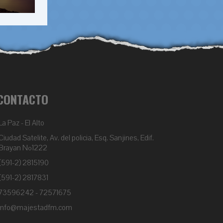
CONTACTO
La Paz - El Alto
Ciudad Satelite, Av. del policia, Esq. Sanjines, Edif.
Brayan Nº1222
(591-2) 2815190
(591-2) 2817831
73596242 - 72571675
info@majestadfm.com