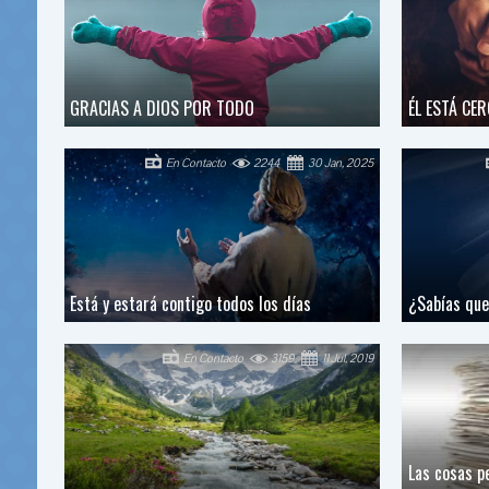
GRACIAS A DIOS POR TODO
ÉL ESTÁ CE
En Contacto
2244
30 Jan, 2025
Está y estará contigo todos los días
¿Sabías que 
En Contacto
3159
11 Jul, 2019
Las cosas p