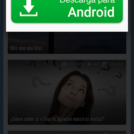
Más que una Cruz
En Contacto
2627
31 Mar, 2021
¿Cómo saber si a Dios le agradan nuestras metas?