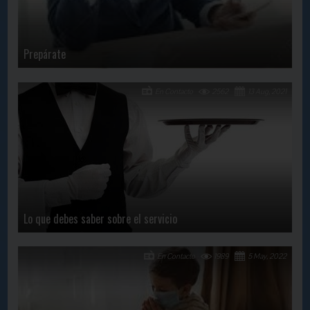
Prepárate
En Contacto
2562
13 Aug, 2021
Lo que debes saber sobre el servicio
En Contacto
1989
5 May, 2022