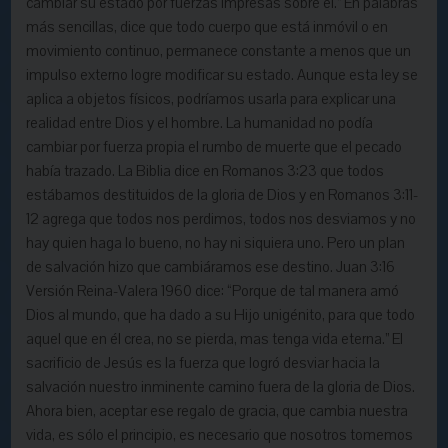
cambiar su estado por fuerzas impresas sobre él.” En palabras
más sencillas, dice que todo cuerpo que está inmóvil o en
movimiento continuo, permanece constante a menos que un
impulso externo logre modificar su estado. Aunque esta ley se
aplica a objetos físicos, podríamos usarla para explicar una
realidad entre Dios y el hombre. La humanidad no podía
cambiar por fuerza propia el rumbo de muerte que el pecado
había trazado. La Biblia dice en Romanos 3:23 que todos
estábamos destituidos de la gloria de Dios y en Romanos 3:11-
12 agrega que todos nos perdimos, todos nos desviamos y no
hay quien haga lo bueno, no hay ni siquiera uno. Pero un plan
de salvación hizo que cambiáramos ese destino. Juan 3:16
Versión Reina-Valera 1960 dice: “Porque de tal manera amó
Dios al mundo, que ha dado a su Hijo unigénito, para que todo
aquel que en él crea, no se pierda, mas tenga vida eterna.” El
sacrificio de Jesús es la fuerza que logró desviar hacia la
salvación nuestro inminente camino fuera de la gloria de Dios.
Ahora bien, aceptar ese regalo de gracia, que cambia nuestra
vida, es sólo el principio, es necesario que nosotros tomemos