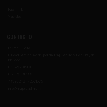
Facebook
Youtube
CONTACTO
La Paz - El Alto
Ciudad Satelite, Av. del policia, Esq. Sanjines, Edif. Brayan
Nº1222
(591-2) 2815190
(591-2) 2817831
73596242 - 72571675
info@majestadfm.com