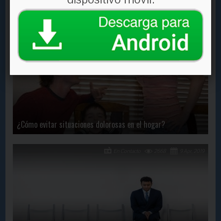
¿Hay un regalo perfecto?
En Contacto
2024
21 Oct, 2020
¿Cómo evitar situaciones dolorosas en el hogar?
En Contacto
2668
9 Apr, 2019