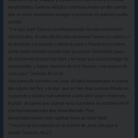
necesidades, nadie lo visitaba, entonces recién se dio cuenta
que no tenía verdaderos amigos o personas en quienes podía
confiar.
“
Y le dijo José: Esta es su interpretación: los tres sarmientos
son tres días. Al cabo de tres días levantará Faraón tu cabeza, y
te restituirá a tu puesto, y darás la copa a Faraón en su mano,
como solías hacerlo cuando eras su copero. Acuérdate, pues,
de mí cuando tengas ese bien, y te ruego que uses conmigo de
misericordia, y hagas mención de mí a Faraón, y me saques de
esta casa
.” Génesis 40:12-14
Algo parecido sucedió con José, él había interpretado el sueño
del copero del Rey y le dijo que en tres días sería restituido en
su puesto y estaría nuevamente a lado del Faraón; entonces,
le pidió al copero que cuando esto sucediera se acordara de él
y lo mencionara para que fuera liberado. Pero
lamentablemente este capítulo tiene un triste final:
“
Y el jefe de los coperos no se acordó de José, sino que le
olvidó
.” Génesis 40:23