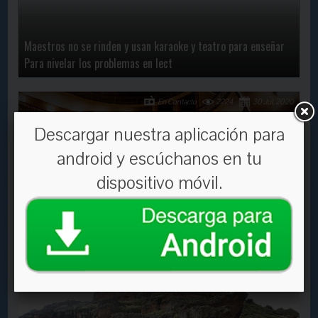
Maestros no se rinden y usan karaoke y teatro para enseñar
Para nivelar los problemas en lect
En Contacto
2224
30 Jul, 2020
Descargar nuestra aplicación para
android y escúchanos en tu
dispositivo móvil.
Un recital y una obra teatral son parte de la agenda semanal
de "El Municipal en tu casa"
En Contacto
1973
1 Apr, 2021