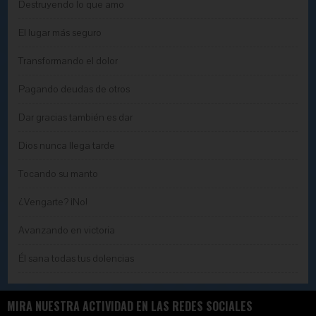
Destruyendo lo que amo
El lugar más seguro
Transformando el dolor
Pagando deudas de otros
Dar gracias también es dar
Dios nunca llega tarde
Tocando su manto
¿Vengarte? ¡No!
Avanzando en victoria
Él sana todas tus dolencias
MIRA NUESTRA ACTIVIDAD EN LAS REDES SOCIALES