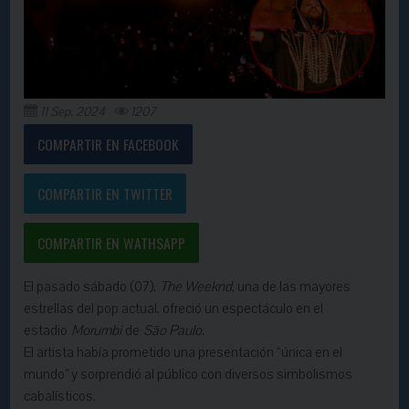
11 Sep, 2024
1207
COMPARTIR EN FACEBOOK
COMPARTIR EN TWITTER
COMPARTIR EN WATHSAPP
El pasado sábado (07),
The Weeknd
, una de las mayores
estrellas del pop actual, ofreció un espectáculo en el
estadio
Morumbi
de
São Paulo
.
El artista había prometido una presentación “única en el
mundo” y sorprendió al público con diversos simbolismos
cabalísticos.