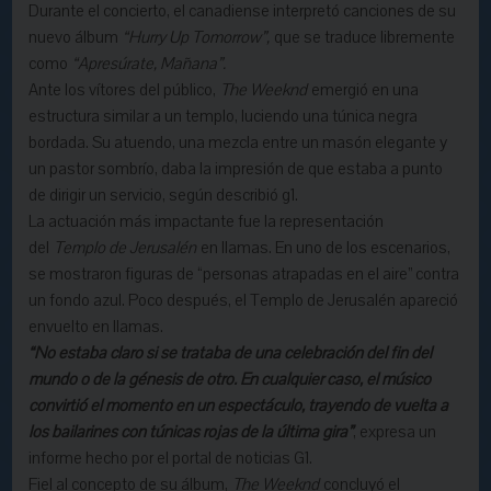
Durante el concierto, el canadiense interpretó canciones de su
nuevo álbum
“Hurry Up Tomorrow”,
que se traduce libremente
como
“Apresúrate, Mañana”.
Ante los vítores del público,
The Weeknd
emergió en una
estructura similar a un templo, luciendo una túnica negra
bordada. Su atuendo, una mezcla entre un masón elegante y
un pastor sombrío, daba la impresión de que estaba a punto
de dirigir un servicio, según describió g1.
La actuación más impactante fue la representación
del
Templo de Jerusalén
en llamas. En uno de los escenarios,
se mostraron figuras de “personas atrapadas en el aire” contra
un fondo azul. Poco después, el Templo de Jerusalén apareció
envuelto en llamas.
“No estaba claro si se trataba de una celebración del fin del
mundo o de la génesis de otro. En cualquier caso, el músico
convirtió el momento en un espectáculo, trayendo de vuelta a
los bailarines con túnicas rojas de la última gira”
, expresa un
informe hecho por el portal de noticias G1.
Fiel al concepto de su álbum,
The Weeknd
concluyó el