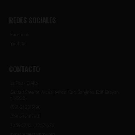
REDES SOCIALES
Facebook
Youtube
CONTACTO
La Paz - El Alto
Ciudad Satelite, Av. del policia, Esq. Sanjines, Edif. Brayan
Nº1222
(591-2) 2815190
(591-2) 2817831
73596242 - 72571675
info@majestadfm.com