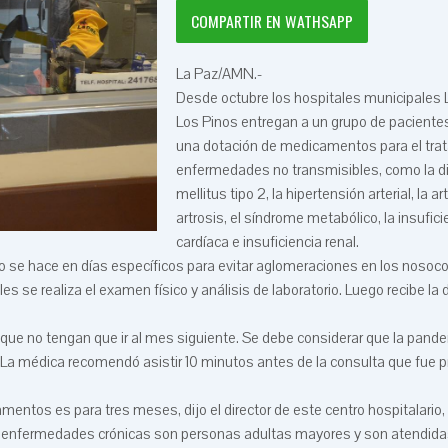
COMPARTIR EN WATHSAPP
La Paz/AMN.-
Desde octubre los hospitales municipales 
Los Pinos entregan a un grupo de paciente
una dotación de medicamentos para el tra
enfermedades no transmisibles, como la d
mellitus tipo 2, la hipertensión arterial, la artr
artrosis, el síndrome metabólico, la insufici
cardíaca e insuficiencia renal.
ho se hace en días específicos para evitar aglomeraciones en los nosoc
 se realiza el examen físico y análisis de laboratorio. Luego recibe la 
ue no tengan que ir al mes siguiente. Se debe considerar que la pand
. La médica recomendó asistir 10 minutos antes de la consulta que fue
mentos es para tres meses, dijo el director de este centro hospitalario,
n enfermedades crónicas son personas adultas mayores y son atendida