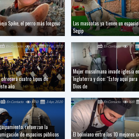
iejo Spike, el perro más longevo
Las mascotas ya tienen un espacio 
Segip
En Contacto
1976
17 Feb, 2022
En Contacto
1171
Mujer musulmana invade iglesia e
 ofrecerá cuatro tipos de
Inglaterra y dice: “Estoy aquí para
este año
Dios de
En Contacto
1950
3 Apr, 2020
En Contacto
1681
quipamiento, refuerzan la
fumigación de espacios públicos
El boliviano entre los 10 mejores c