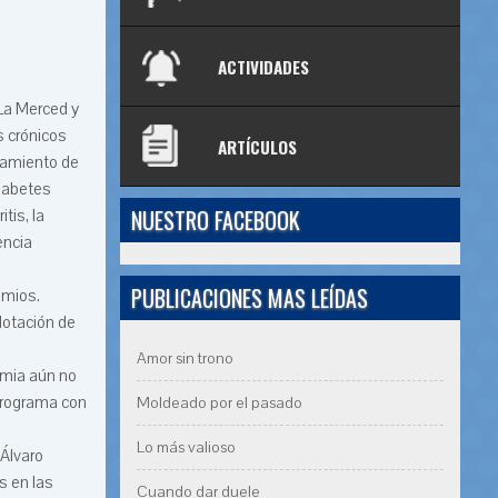
ACTIVIDADES
La Merced y
s crónicos
ARTÍCULOS
tamiento de
iabetes
NUESTRO FACEBOOK
itis, la
encia
PUBLICACIONES MAS LEÍDAS
omios.
dotación de
Amor sin trono
emia aún no
 programa con
Moldeado por el pasado
Lo más valioso
 Álvaro
s en las
Cuando dar duele