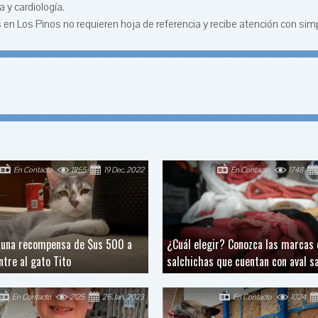
 y cardiología.
 en Los Pinos no requieren hoja de referencia y recibe atención con simp
En Contacto
1265
19 Dec, 2022
En Contacto
1748
 una recompensa de $us 500 a
¿Cuál elegir? Conozca las marcas 
ntre al gato Tito
salchichas que cuentan con aval sa
En Contacto
2125
26 Jan, 2023
En Contacto
1024