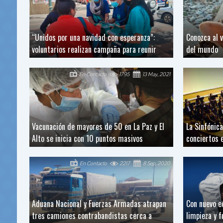
“Unidos por una navidad con esperanza”:
Conozca al v
voluntarios realizan campaña para reunir
del mundo
En Contacto
1795
13 May, 2021
Vacunación de mayores de 50 en La Paz y El
La Sinfónica
Alto se inicia con 10 puntos masivos
conciertos 
En Contacto
2217
8 Sep, 2020
Aduana Nacional y Fuerzas Armadas atrapan
Con nuevo e
tres camiones contrabandistas cerca a
limpieza y 