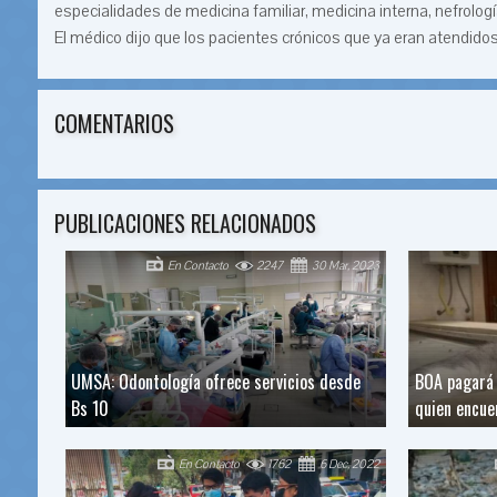
especialidades de medicina familiar, medicina interna, nefrología
El médico dijo que los pacientes crónicos que ya eran atendidos
COMENTARIOS
PUBLICACIONES RELACIONADOS
En Contacto
2247
30 Mar, 2023
UMSA: Odontología ofrece servicios desde
BOA pagará
Bs 10
quien encue
En Contacto
1762
6 Dec, 2022