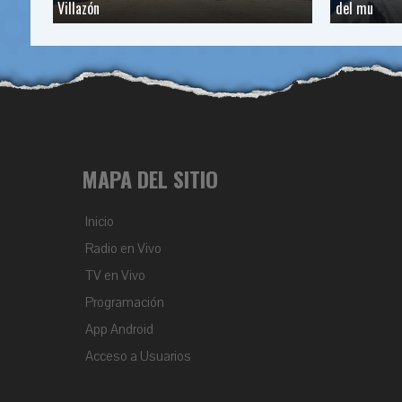
Villazón
del mu
MAPA DEL SITIO
Inicio
Radio en Vivo
TV en Vivo
Programación
App Android
Acceso a Usuarios