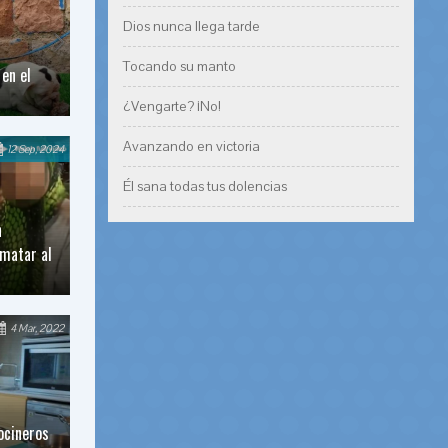
Dios nunca llega tarde
Tocando su manto
en el
¿Vengarte? ¡No!
Avanzando en victoria
12 Sep, 2024
Él sana todas tus dolencias
n
 matar al
4 Mar, 2022
ocineros