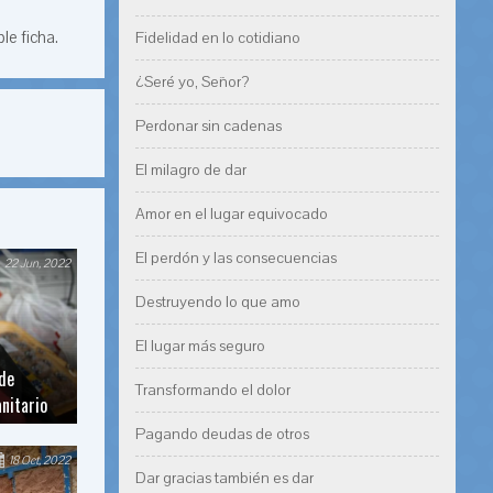
le ficha.
Fidelidad en lo cotidiano
¿Seré yo, Señor?
Perdonar sin cadenas
El milagro de dar
Amor en el lugar equivocado
El perdón y las consecuencias
22 Jun, 2022
Destruyendo lo que amo
El lugar más seguro
de
Transformando el dolor
nitario
Pagando deudas de otros
18 Oct, 2022
Dar gracias también es dar