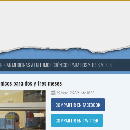
TREGAN MEDICINAS A ENFERMOS CRÓNICOS PARA DOS Y TRES MESES
ónicos para dos y tres meses
10 Nov, 2020
1633
COMPARTIR EN FACEBOOK
COMPARTIR EN TWITTER