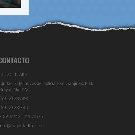
CONTACTO
La Paz - El Alto
Ciudad Satelite, Av. del policia, Esq. Sanjines, Edif.
Brayan Nº1222
(591-2) 2815190
(591-2) 2817831
73596242 - 72571675
info@majestadfm.com