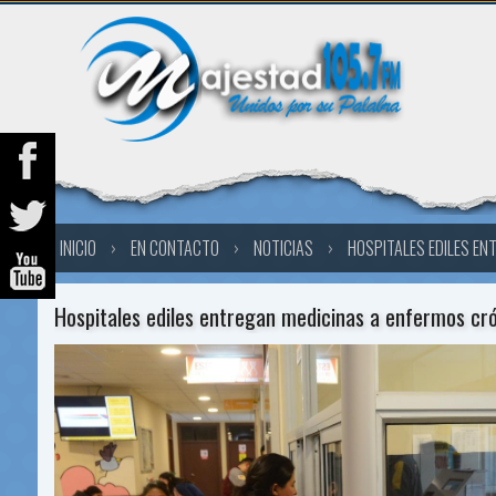
INICIO
›
EN CONTACTO
›
NOTICIAS
›
HOSPITALES EDILES EN
Hospitales ediles entregan medicinas a enfermos cr