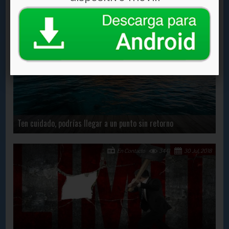
BUSCANDO LA FELICIDAD
En Contacto
2039
2 Dec, 2020
Ten cuidado, podrías llegar a un punto sin retorno
En Contacto
3441
30 Jul, 2018