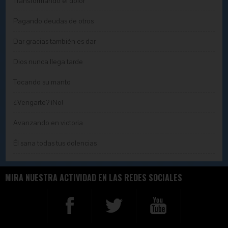
Transformando el dolor
Pagando deudas de otros
Dar gracias también es dar
Dios nunca llega tarde
Tocando su manto
¿Vengarte? ¡No!
Avanzando en victoria
Él sana todas tus dolencias
MIRA NUESTRA ACTIVIDAD EN LAS REDES SOCIALES