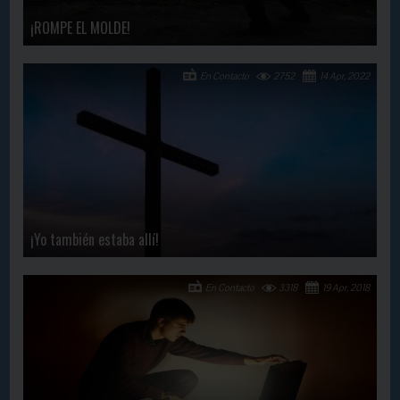
¡ROMPE EL MOLDE!
En Contacto
2752
14 Apr, 2022
¡Yo también estaba allí!
En Contacto
3318
19 Apr, 2018