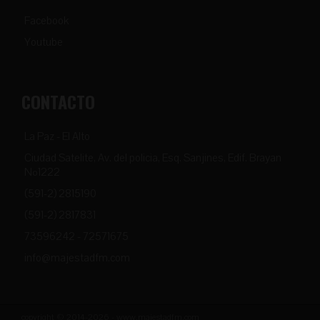
Facebook
Youtube
CONTACTO
La Paz - El Alto
Ciudad Satelite, Av. del policia, Esq. Sanjines, Edif. Brayan
Nº1222
(591-2) 2815190
(591-2) 2817831
73596242 - 72571675
info@majestadfm.com
copyright © 2014-2026 - www.majestadfm.com