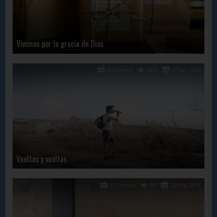
Vivimos por la gracia de Dios
En Contacto
2623
27 Jan, 2020
Vueltas y vueltas
En Contacto
681
20 Aug, 2024