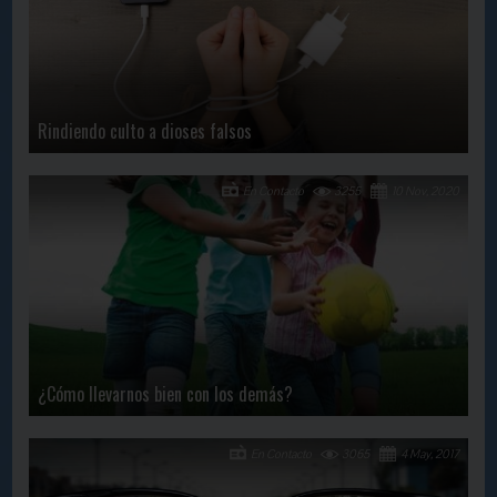
Rindiendo culto a dioses falsos
En Contacto
3255
10 Nov, 2020
¿Cómo llevarnos bien con los demás?
En Contacto
3065
4 May, 2017