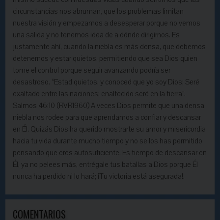
circunstancias nos abruman, que los problemas limitan
nuestra visión y empezamos a desesperar porque no vemos
una salida y no tenemos idea de a dónde dirigirnos. Es
justamente ahí, cuando la niebla es más densa, que debemos
detenernos y estar quietos, permitiendo que sea Dios quien
tome el control porque seguir avanzando podría ser
desastroso. “Estad quietos, y conoced que yo soy Dios; Seré
exaltado entre las naciones; enaltecido seré en la tierra”.
Salmos 46:10 (RVR1960) A veces Dios permite que una densa
niebla nos rodee para que aprendamos a confiar y descansar
en Él. Quizás Dios ha querido mostrarte su amor y misericordia
hacia tu vida durante mucho tiempo y no se los has permitido
pensando que eres autosuficiente. Es tiempo de descansar en
Él, ya no pelees más, entrégale tus batallas a Dios porque Él
nunca ha perdido ni lo hará; ¡Tu victoria está asegurada!.
COMENTARIOS