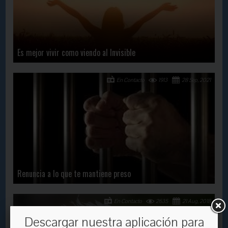
Es mejor vivir como viendo al Invisible
En Contacto
1913
28 Sep, 2021
Renuncia a lo que te mantiene preso
En Contacto
2635
21 Aug, 2018
Descargar nuestra aplicación para