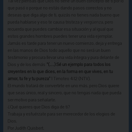
Tal vez piensas que Dios no tiene un buen concepto de ti por lo
que pasó o porque no estás dando pasos correctos y no
deseas que diga algo de ti, quizás no tienes nada bueno que
pueda hablarse y eso te causa tristeza y
vergüenza
, pero
recuerda que puedes cambiar esa situación y al igual que
estos grandes hombres puedes tener una vida ejemplar.
Jamás es tarde para tener un nuevo comienzo, deja y entrega
en las manos de Dios todo aquello que no será un buen
testimonio y procura llevar una vida íntegra y pura delante de
Dios y de los demás
“(…) Sé un ejemplo para todos los
creyentes en lo que dices, en la forma en que vives, en tu
amor, tu fe y tu pureza”
1 Timoteo 4:12 (NTV).
El mundo tratará de convertirte en uno más, pero Dios quiere
que seas único, real y sincero, que no tengas nada que pueda
ser motivo para señalarte.
¿Qué quieres que Dios diga de ti?
Trabaja y esfuérzate para ser merecedor de los elogios de
Dios.
Por Judith Quisbert.