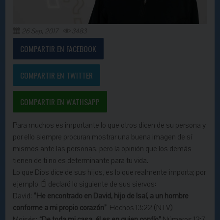
26 Sep, 2017
3483
COMPARTIR EN FACEBOOK
COMPARTIR EN TWITTER
COMPARTIR EN WATHSAPP
Para muchos es importante lo que otros dicen de su persona y
por ello siempre procuran mostrar una buena imagen de sí
mismos ante las personas, pero la opinión que los demás
tienen de ti no es determinante para tu vida.
Lo que Dios dice de sus hijos, es lo que realmente
importa
; por
ejemplo, Él declaró lo siguiente de sus siervos:
David:
“He encontrado en David, hijo de Isaí, a un hombre
conforme a mi propio corazón”
Hechos 13:22 (NTV)
Moisés:
“De toda mi casa, él es en quien confío”
Números 12:7