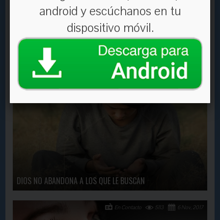
android y escúchanos en tu
dispositivo móvil.
VOLAR
En Contacto
3194
29 Jan, 2018
DIOS NO ABANDONA A LOS QUE LE BUSCAN
En Contacto
5113
6 Nov, 2017