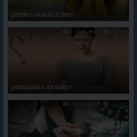
¿DESTINO O VOLUNTAD DE DIOS?
En Contacto
3279
16 Feb, 2016
¿RENUNCIARÍAS A TUS SUEÑOS?
En Contacto
2104
17 Feb, 2022