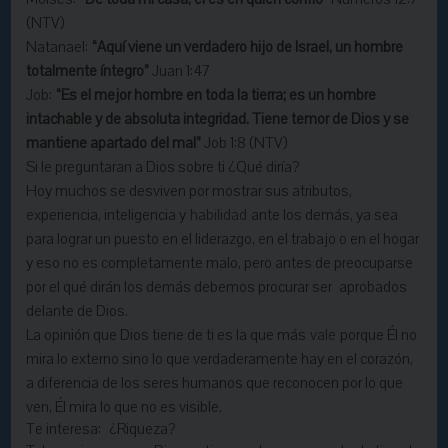
(NTV)
Natanael:
“Aquí viene un verdadero hijo de Israel, un hombre
totalmente íntegro”
Juan 1:47
Job:
“Es el mejor hombre en toda la tierra; es un hombre
intachable y de absoluta integridad. Tiene temor de Dios y se
mantiene apartado del mal”
Job 1:8 (NTV)
Si le preguntaran a Dios sobre ti ¿Qué diría?
Hoy muchos se desviven por mostrar sus atributos,
experiencia, inteligencia y
habilidad
ante los demás, ya sea
para lograr un puesto en el liderazgo, en el trabajo o en el hogar
y eso no es completamente malo, pero antes de preocuparse
por el qué dirán los demás debemos procurar ser aprobados
delante de Dios.
La opinión que Dios tiene de ti es la que más
vale
porque Él no
mira lo externo sino lo que verdaderamente hay en el corazón,
a diferencia de los seres humanos que reconocen por lo que
ven, Él mira lo que no es visible.
Te interesa:
¿Riqueza?