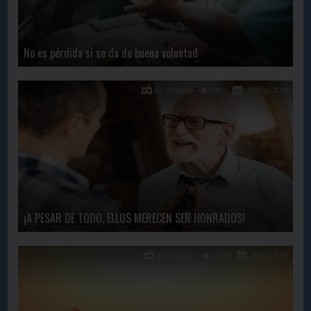
No es pérdida si se da de buena voluntad
En Contacto
2851
30 May, 2018
¡A PESAR DE TODO, ELLOS MERECEN SER HONRADOS!
En Contacto
2549
18 Mar, 2021