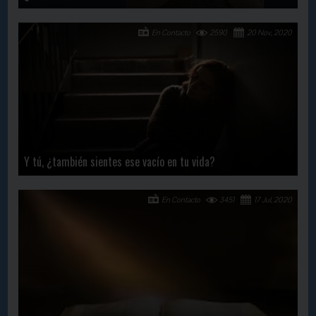
En Contacto
2590
20 Nov, 2020
Y tú, ¿también sientes ese vacío en tu vida?
En Contacto
3451
17 Jul, 2020