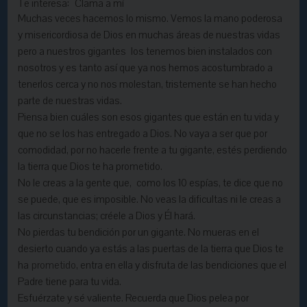
Te interesa:
Clama a mí
Muchas veces hacemos lo mismo. Vemos la mano poderosa
y misericordiosa de Dios en muchas áreas de nuestras vidas
pero a nuestros gigantes los tenemos bien instalados con
nosotros y es tanto así que ya nos hemos acostumbrado a
tenerlos cerca y no nos molestan, tristemente se han hecho
parte de nuestras vidas.
Piensa bien cuáles son esos gigantes que están en tu vida y
que no se los has entregado a Dios. No vaya a ser que por
comodidad, por no hacerle frente a tu gigante, estés perdiendo
la tierra que Dios te ha prometido.
No le creas a la gente que, como los 10 espías, te dice que no
se puede, que es imposible. No veas la dificultas ni le creas a
las circunstancias; créele a Dios y Él hará.
No pierdas tu bendición por un gigante. No mueras en el
desierto cuando ya estás a las puertas de la tierra que Dios te
ha
prometido
, entra en ella y disfruta de las bendiciones que el
Padre tiene para tu vida.
Esfuérzate y sé valiente. Recuerda que Dios pelea por