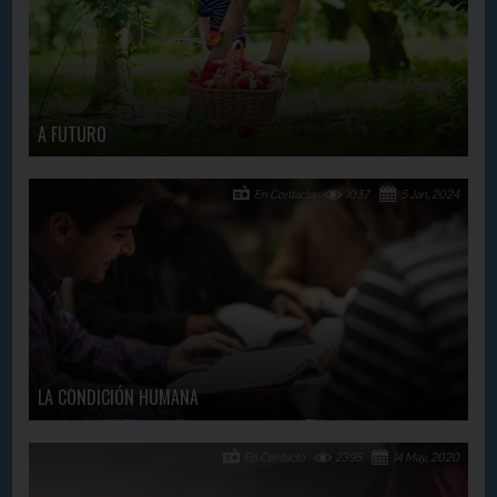
A FUTURO
En Contacto
1037
5 Jan, 2024
LA CONDICIÓN HUMANA
En Contacto
2395
14 May, 2020