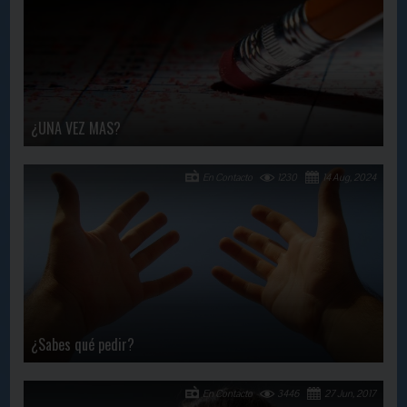
¿UNA VEZ MAS?
En Contacto
1230
14 Aug, 2024
¿Sabes qué pedir?
En Contacto
3446
27 Jun, 2017