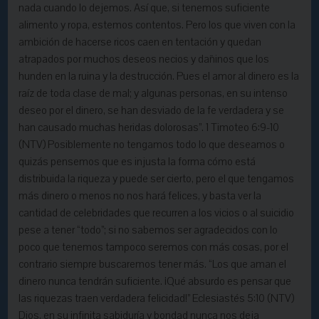
nada cuando lo dejemos. Así que, si tenemos suficiente
alimento y ropa, estemos contentos. Pero los que viven con la
ambición de hacerse ricos caen en tentación y quedan
atrapados por muchos deseos necios y dañinos que los
hunden en la ruina y la destrucción. Pues el amor al dinero es la
raíz de toda clase de mal; y algunas personas, en su intenso
deseo por el dinero, se han desviado de la fe verdadera y se
han causado muchas heridas dolorosas”. 1 Timoteo 6:9-10
(NTV) Posiblemente no tengamos todo lo que deseamos o
quizás pensemos que es injusta la forma cómo está
distribuida la riqueza y puede ser cierto, pero el que tengamos
más dinero o menos no nos hará felices, y basta ver la
cantidad de celebridades que recurren a los vicios o al suicidio
pese a tener “todo”; si no sabemos ser agradecidos con lo
poco que tenemos tampoco seremos con más cosas, por el
contrario siempre buscaremos tener más. “Los que aman el
dinero nunca tendrán suficiente. ¡Qué absurdo es pensar que
las riquezas traen verdadera felicidad!” Eclesiastés 5:10 (NTV)
Dios, en su infinita sabiduría y bondad nunca nos deja