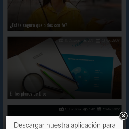
¿Estás seguro que pides con fe?
En Contacto
273
25 May, 2026
En los planes de Dios
En Contacto
1342
10 Mar, 2022
Descargar nuestra aplicación para