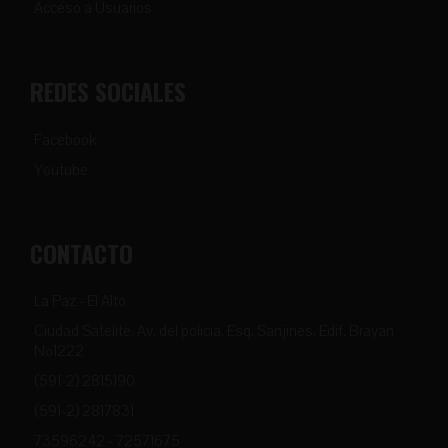
Acceso a Usuarios
REDES SOCIALES
Facebook
Youtube
CONTACTO
La Paz - El Alto
Ciudad Satelite, Av. del policia, Esq. Sanjines, Edif. Brayan
Nº1222
(591-2) 2815190
(591-2) 2817831
73596242 - 72571675