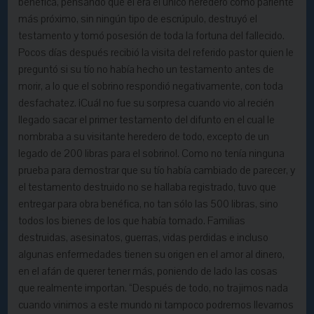
benéfica, pensando que él era el único heredero como pariente
más próximo, sin ningún tipo de escrúpulo, destruyó el
testamento y tomó posesión de toda la fortuna del fallecido.
Pocos días después recibió la visita del referido pastor quien le
preguntó si su tío no había hecho un testamento antes de
morir, a lo que el sobrino respondió negativamente, con toda
desfachatez. ¡Cuál no fue su sorpresa cuando vio al recién
llegado sacar el primer testamento del difunto en el cual le
nombraba a su visitante heredero de todo, excepto de un
legado de 200 libras para el sobrino!. Como no tenía ninguna
prueba para demostrar que su tío había cambiado de parecer, y
el testamento destruido no se hallaba registrado, tuvo que
entregar para obra benéfica, no tan sólo las 500 libras, sino
todos los bienes de los que había tomado. Familias
destruidas, asesinatos, guerras, vidas perdidas e incluso
algunas enfermedades tienen su origen en el amor al dinero,
en el afán de querer tener más, poniendo de lado las cosas
que realmente importan. “Después de todo, no trajimos nada
cuando vinimos a este mundo ni tampoco podremos llevarnos