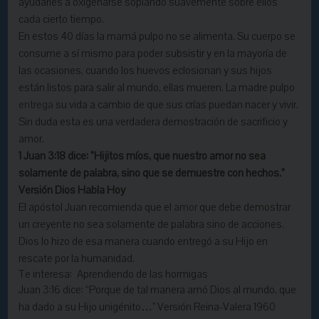
ayudarles a oxigenarse soplando suavemente sobre ellos
cada cierto tiempo.
En estos 40 días la mamá pulpo no se alimenta. Su cuerpo se
consume a sí mismo para poder subsistir y en la mayoría de
las ocasiones, cuando los huevos eclosionan y sus hijos
están listos para salir al mundo, ellas mueren. La madre pulpo
entrega
su vida a cambio de que sus crías puedan nacer y vivir.
Sin duda esta es una verdadera demostración de sacrificio y
amor.
1 Juan 3:18 dice: “Hijitos míos, que nuestro amor no sea
solamente de palabra, sino que se demuestre con hechos.”
Versión Dios Habla Hoy
El apóstol Juan recomienda que el
amor
que debe demostrar
un creyente no sea solamente de palabra sino de acciones.
Dios lo hizo de esa manera cuando entregó a su Hijo en
rescate por la humanidad.
Te interesa:
Aprendiendo de las hormigas
Juan 3:16 dice: “Porque de tal manera amó Dios al mundo, que
ha dado a su Hijo unigénito…” Versión Reina-Valera 1960