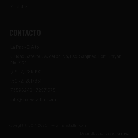
Youtube
CONTACTO
La Paz - El Alto
Ciudad Satelite, Av. del policia, Esq. Sanjines, Edif. Brayan
Nº1222
(591-2) 2815190
(591-2) 2817831
73596242 - 72571675
info@majestadfm.com
copyright © 2014-2026 - www.majestadfm.com
Desarrollado por
Javier Ramirez