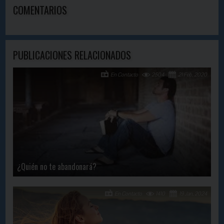
COMENTARIOS
PUBLICACIONES RELACIONADOS
En Contacto
2504
21 Feb, 2020
¿Quién no te abandonará?
En Contacto
1410
19 Jan, 2024