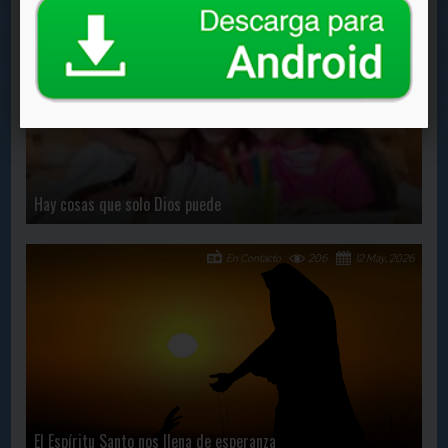
En Contacto
1822
18 May, 2022
Hay cosas que solo Dios puede
En Contacto
206
12 May, 2026
El Espíritu Santo nos llena de esperanza