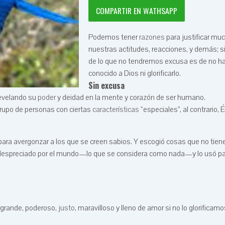
COMPARTIR EN WATHSAPP
Podemos tener
razones
para justificar mu
nuestras actitudes, reacciones, y demás; 
de lo que no tendremos excusa es de no h
conocido a Dios ni glorificarlo.
Sin excusa
revelando su
poder
y deidad en la mente y corazón de ser humano.
grupo de personas con ciertas
características
“especiales”, al contrario, É
 para avergonzar a los que se creen sabios. Y escogió cosas que no tien
o despreciado por el mundo—lo que se considera como nada—y lo usó p
 grande, poderoso,
justo
, maravilloso y lleno de amor si no lo glorificam