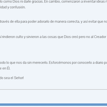
arlo como Dios ni darle gracias. En cambio, comenzaron a inventar ideas 
idad y confusión.
través de ella para poder adorarlo de manera correcta, y así evitar que n
rindieron culto y sirvieron a las cosas que Dios creó pero no al Creador
do lo que nos da sin merecerlo. Esforcémonos por conocerlo a diario p
fe
en Él.
do sea el Señor!