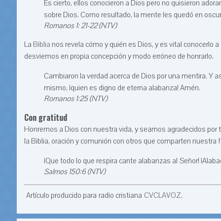
Es cierto, ellos conocieron a Dios pero no quisieron ador
sobre Dios. Como resultado, la mente les quedó en oscur
Romanos 1: 21-22 (NTV)
La
Biblia
nos revela cómo y quién es Dios, y es vital conocerlo a 
desviemos en propia concepción y modo erróneo de honrarlo.
Cambiaron la verdad acerca de Dios por una mentira. Y así 
mismo, ¡quien es digno de eterna alabanza! Amén.
Romanos 1:25 (NTV)
Con gratitud
Honremos a Dios con nuestra vida, y seamos agradecidos por to
la Biblia, oración y comunión con otros que comparten nuestra
¡Que todo lo que respira cante alabanzas al Señor! ¡Alaba
Salmos 150:6 (NTV)
Artículo producido para radio cristiana
CVCLAVOZ
.