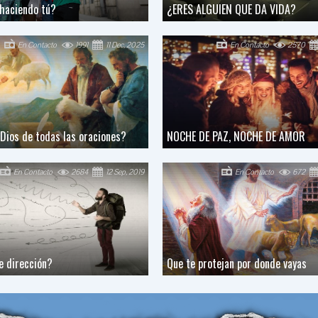
haciendo tú?
¿ERES ALGUIEN QUE DA VIDA?
En Contacto
1991
11 Dec, 2025
En Contacto
2570
Dios de todas las oraciones?
NOCHE DE PAZ, NOCHE DE AMOR
En Contacto
2684
12 Sep, 2019
En Contacto
672
e dirección?
Que te protejan por donde vayas