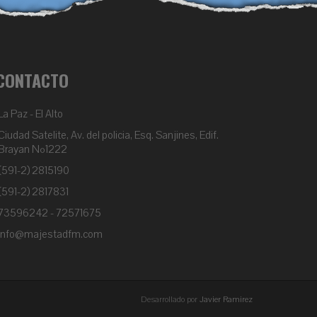
CONTACTO
La Paz - El Alto
Ciudad Satelite, Av. del policia, Esq. Sanjines, Edif.
Brayan Nº1222
(591-2) 2815190
(591-2) 2817831
73596242 - 72571675
info@majestadfm.com
Desarrollado por
Javier Ramirez