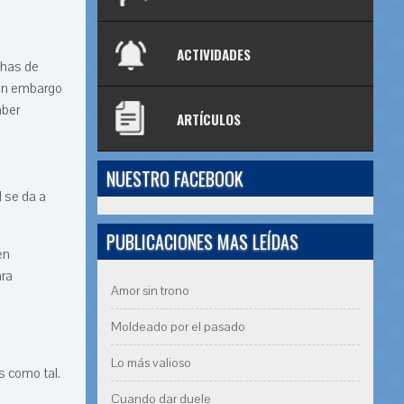
ACTIVIDADES
chas de
sin embargo
aber
ARTÍCULOS
NUESTRO FACEBOOK
l se da a
PUBLICACIONES MAS LEÍDAS
en
ara
Amor sin trono
Moldeado por el pasado
Lo más valioso
os como tal.
Cuando dar duele