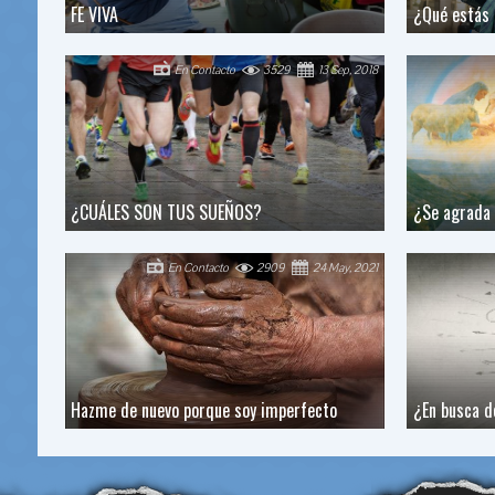
FE VIVA
¿Qué estás 
En Contacto
3529
13 Sep, 2018
¿CUÁLES SON TUS SUEÑOS?
¿Se agrada 
En Contacto
2909
24 May, 2021
Hazme de nuevo porque soy imperfecto
¿En busca d