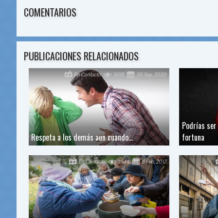
COMENTARIOS
PUBLICACIONES RELACIONADOS
En Contacto
3091
30 Sep, 2020
Podrías ser
Respeta a los demás aun cuando…
fortuna
En Contacto
3544
8 Feb, 2017