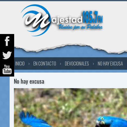
INICIO
›
EN CONTACTO
›
DEVOCIONALES
›
NO HAY EXCUSA
No hay excusa