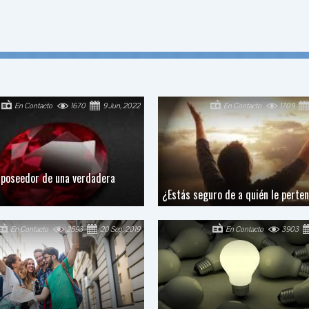
En Contacto
1670
9 Jun, 2022
En Contacto
1709
 poseedor de una verdadera
¿Estás seguro de a quién le perte
En Contacto
2593
20 Sep, 2019
En Contacto
3903