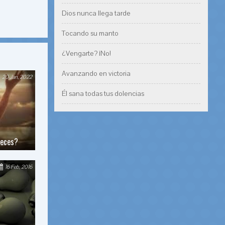
Dios nunca llega tarde
Tocando su manto
¿Vengarte? ¡No!
Avanzando en victoria
20 Jan, 2022
Él sana todas tus dolencias
neces?
16 Feb, 2016