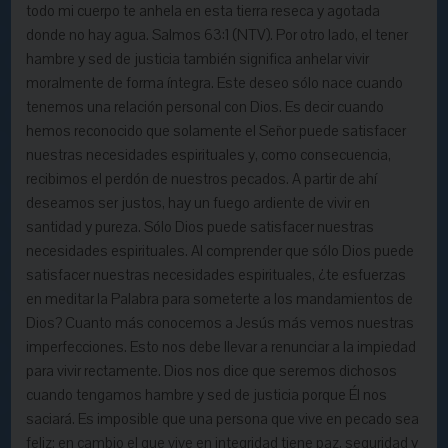
todo mi cuerpo te anhela en esta tierra reseca y agotada
donde no hay agua. Salmos 63:1 (NTV). Por otro lado, el tener
hambre y sed de justicia también significa anhelar vivir
moralmente de forma íntegra. Este deseo sólo nace cuando
tenemos una relación personal con Dios. Es decir cuando
hemos reconocido que solamente el Señor puede satisfacer
nuestras necesidades espirituales y, como consecuencia,
recibimos el perdón de nuestros pecados. A partir de ahí
deseamos ser justos, hay un fuego ardiente de vivir en
santidad y pureza. Sólo Dios puede satisfacer nuestras
necesidades espirituales. Al comprender que sólo Dios puede
satisfacer nuestras necesidades espirituales, ¿te esfuerzas
en meditar la Palabra para someterte a los mandamientos de
Dios? Cuanto más conocemos a Jesús más vemos nuestras
imperfecciones. Esto nos debe llevar a renunciar a la impiedad
para vivir rectamente. Dios nos dice que seremos dichosos
cuando tengamos hambre y sed de justicia porque Él nos
saciará. Es imposible que una persona que vive en pecado sea
feliz; en cambio el que vive en integridad tiene paz, seguridad y