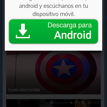
android y escúchanos en tu
dispositivo móvil.
No se requiere de grandes cosas
En Contacto
2526
21 Oct, 2019
Escudo indestructible
En Contacto
1903
8 Dec, 2025