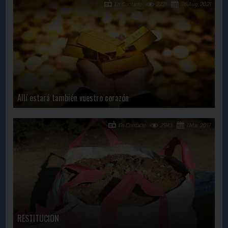
En Contacto
2221
26 Aug, 2021
Allí estará también vuestro corazón
En Contacto
2943
1 Mar, 2017
RESTITUCION