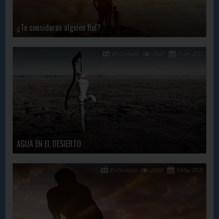
¿Te consideras alguien fiel?
En Contacto
4027
7 Jan, 2017
AGUA EN EL DESIERTO
En Contacto
2080
5 May, 2021