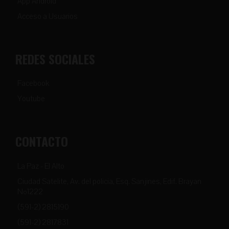
App Android
Acceso a Usuarios
REDES SOCIALES
Facebook
Youtube
CONTACTO
La Paz - El Alto
Ciudad Satelite, Av. del policia, Esq. Sanjines, Edif. Brayan
Nº1222
(591-2) 2815190
(591-2) 2817831