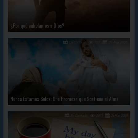
¿Por qué anhelamos a Dios?
En Contacto
727
26 Aug, 2025
Nunca Estamos Solos: Una Promesa que Sostiene el Alma
En Contacto
2671
21 Mar, 2019