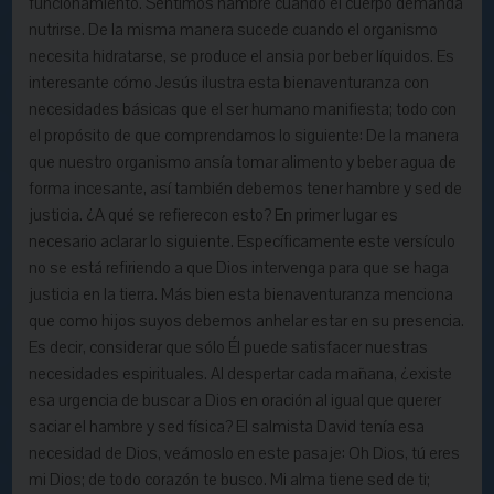
funcionamiento. Sentimos hambre cuando el cuerpo demanda
nutrirse. De la misma manera sucede cuando el organismo
necesita hidratarse, se produce el ansia por beber líquidos. Es
interesante cómo Jesús ilustra esta bienaventuranza con
necesidades básicas que el ser humano manifiesta; todo con
el propósito de que comprendamos lo siguiente: De la manera
que nuestro organismo ansía tomar alimento y beber agua de
forma incesante, así también debemos tener hambre y sed de
justicia. ¿A qué se refierecon esto? En primer lugar es
necesario aclarar lo siguiente. Específicamente este versículo
no se está refiriendo a que Dios intervenga para que se haga
justicia en la tierra. Más bien esta bienaventuranza menciona
que como hijos suyos debemos anhelar estar en su presencia.
Es decir, considerar que sólo Él puede satisfacer nuestras
necesidades espirituales. Al despertar cada mañana, ¿existe
esa urgencia de buscar a Dios en oración al igual que querer
saciar el hambre y sed física? El salmista David tenía esa
necesidad de Dios, veámoslo en este pasaje: Oh Dios, tú eres
mi Dios; de todo corazón te busco. Mi alma tiene sed de ti;