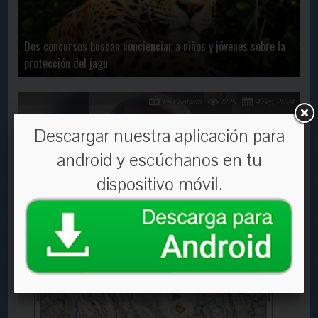
Dos concursos buscan concienciar a niños y jóvenes sobre la
protección del jagu
En Contacto
1229
4 Sep, 2024
Descargar nuestra aplicación para
android y escúchanos en tu
dispositivo móvil.
Hombre condenado a cadena perpetua conoció a Cristo en la
cárcel y ahora es pastor
En Contacto
2019
18 Jan, 2023