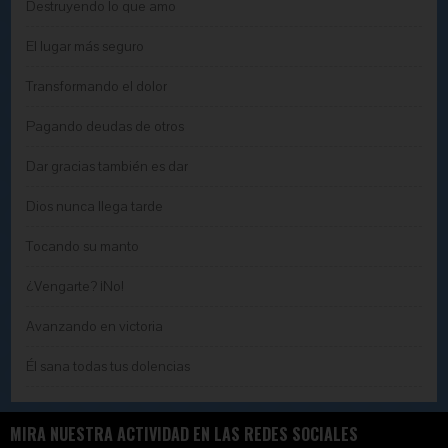
Destruyendo lo que amo
El lugar más seguro
Transformando el dolor
Pagando deudas de otros
Dar gracias también es dar
Dios nunca llega tarde
Tocando su manto
¿Vengarte? ¡No!
Avanzando en victoria
Él sana todas tus dolencias
MIRA NUESTRA ACTIVIDAD EN LAS REDES SOCIALES