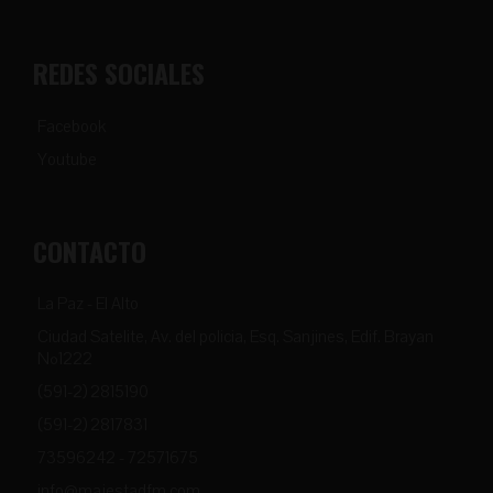
REDES SOCIALES
Facebook
Youtube
CONTACTO
La Paz - El Alto
Ciudad Satelite, Av. del policia, Esq. Sanjines, Edif. Brayan
Nº1222
(591-2) 2815190
(591-2) 2817831
73596242 - 72571675
info@majestadfm.com