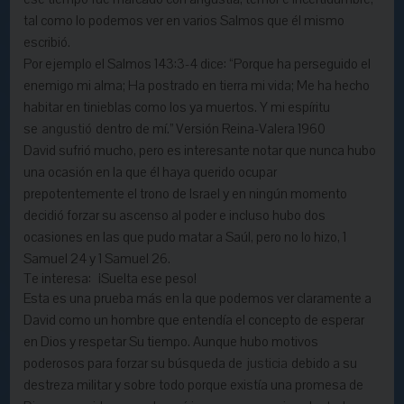
tal como lo podemos ver en varios Salmos que él mismo
escribió.
Por ejemplo el Salmos 143:3-4 dice: “Porque ha perseguido el
enemigo mi alma; Ha postrado en tierra mi vida; Me ha hecho
habitar en tinieblas como los ya muertos. Y mi espíritu
se
angustió
dentro de mí.” Versión Reina-Valera 1960
David sufrió mucho, pero es interesante notar que nunca hubo
una ocasión en la que él haya querido ocupar
prepotentemente el trono de Israel y en ningún momento
decidió forzar su ascenso al poder e incluso hubo dos
ocasiones en las que pudo matar a Saúl, pero no lo hizo, 1
Samuel 24 y 1 Samuel 26.
Te interesa:
¡Suelta ese peso!
Esta es una prueba más en la que podemos ver claramente a
David como un hombre que entendía el concepto de esperar
en Dios y respetar Su tiempo. Aunque hubo motivos
poderosos para forzar su búsqueda de
justicia
debido a su
destreza militar y sobre todo porque existía una promesa de