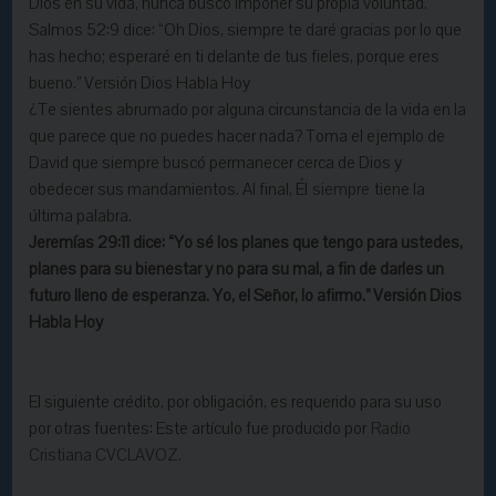
Dios en su vida, nunca buscó imponer su propia voluntad.
Salmos 52:9 dice: “Oh Dios, siempre te daré gracias por lo que
has hecho; esperaré en ti delante de tus fieles, porque eres
bueno.” Versión Dios Habla Hoy
¿Te sientes abrumado por alguna circunstancia de la vida en la
que parece que no puedes hacer nada? Toma el ejemplo de
David que siempre buscó permanecer cerca de Dios y
obedecer sus mandamientos. Al final, Él
siempre
tiene la
última palabra.
Jeremías 29:11 dice: “Yo sé los planes que tengo para ustedes,
planes para su bienestar y no para su mal, a fin de darles un
futuro lleno de esperanza. Yo, el Señor, lo afirmo.” Versión Dios
Habla Hoy
El siguiente crédito, por obligación, es requerido para su uso
por otras fuentes: Este artículo fue producido por
Radio
Cristiana CVCLAVOZ.