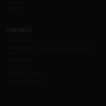
Facebook
Youtube
CONTACTO
La Paz - El Alto
Ciudad Satelite, Av. del policia, Esq. Sanjines, Edif. Brayan
Nº1222
(591-2) 2815190
(591-2) 2817831
73596242 - 72571675
info@majestadfm.com
copyright © 2014-2026 - www.majestadfm.com