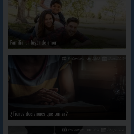
Familia, un lugar de amor
En Contacto
2802
17 Jan, 2019
¿Tienes decisiones que tomar?
En Contacto
2891
27 Apr, 2018