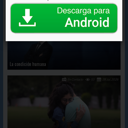
En Contacto
678
11 Sep, 2024
La condición humana
En Contacto
53
28 Jul, 2026