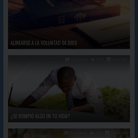
ALINEARSE A LA VOLUNTAD DE DIOS
En Contacto
3243
12 Jul, 2017
¿SE ROMPIÓ ALGO EN TU VIDA?
En Contacto
3329
13 Mar, 2018