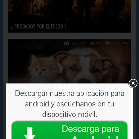
¿ PROBADOS POR EL FUEGO ?
En Contacto
2991
22 Dec, 2017
Descargar nuestra aplicación para
QUE NO FALTE
android y escúchanos en tu
dispositivo móvil.
En Contacto
3022
24 Aug, 2016