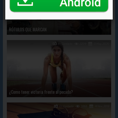
RÓTULOS QUE MARCAN
En Contacto
2209
13 May, 2020
¿Como tener victoria frente al pecado?
En Contacto
3265
14 Nov, 2019