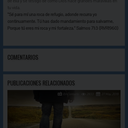
de ella y sé testigo de cómo Dios hace grandes maravillas en
tu vida.
“Sé para mí una roca de refugio, adonde recurra yo
continuamente. Tú has dado mandamiento para salvarme,
Porque tú eres mi roca y mi
fortaleza
.”
Salmos 71:3 (RVR1960)
COMENTARIOS
PUBLICACIONES RELACIONADOS
En Contacto
2833
27 May, 2019