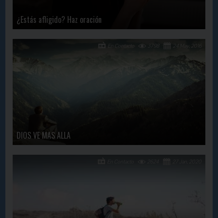
¿Estás afligido? Haz oración
En Contacto
3798
24 May, 2016
DIOS VE MAS ALLA
En Contacto
2624
27 Jan, 2020