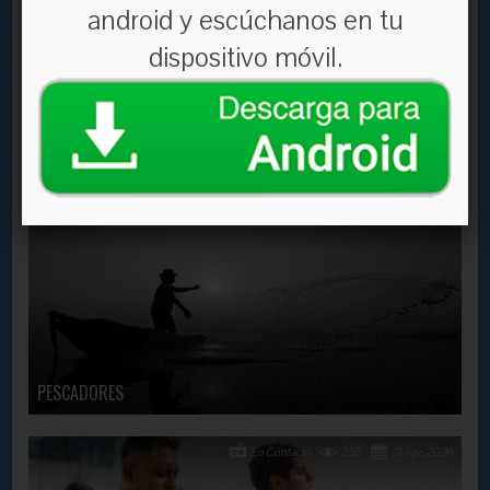
android y escúchanos en tu
dispositivo móvil.
¿A punto de rendirte?
En Contacto
2637
21 Dec, 2018
PESCADORES
En Contacto
250
21 Apr, 2026