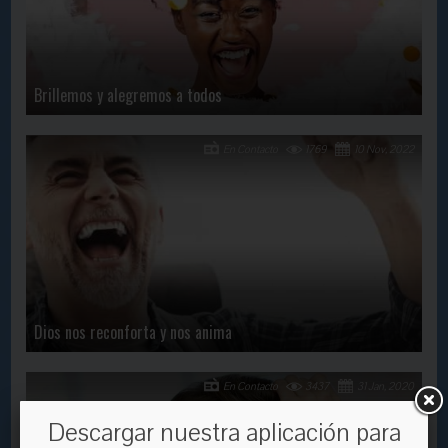
Brillemos y alegremos a todos
En Contacto
1769
10 Nov, 2022
Dios nos reconforta y nos anima
En Contacto
3437
31 Jan, 2020
Descargar nuestra aplicación para