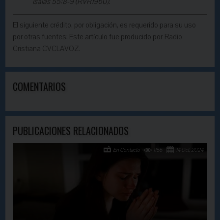
Isaías 55:8-9 (RVR1960).
El siguiente crédito, por obligación, es requerido para su uso
por otras fuentes: Este artículo fue producido por
Radio
Cristiana CVCLAVOZ.
COMENTARIOS
PUBLICACIONES RELACIONADOS
En Contacto
1156
14 Oct, 2024