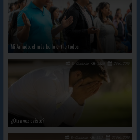
Mi Amado, el más bello entre todos
En Contacto
3829
2 Feb, 2016
¿Otra vez caíste?
En Contacto
3917
23 Feb, 2016