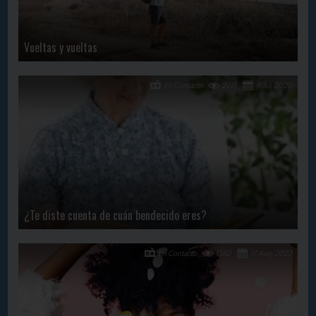
Vueltas y vueltas
En Contacto
2218
8 Jul, 2020
¿Te diste cuenta de cuán bendecido eres?
En Contacto
1382
17 Aug, 2022