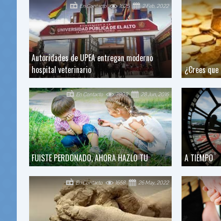
En Contacto
1625
2 Feb, 2022
Autoridades de UPEA entregan moderno
hospital veterinario
¿Crees que 
En Contacto
3809
28 Jun, 2016
FUISTE PERDONADO, AHORA HAZLO TU
A TIEMPO
En Contacto
1658
26 May, 2022