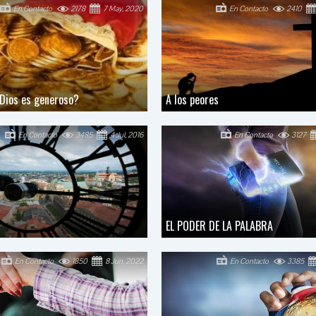
En Contacto
2178
7 May, 2020
En Contacto
2410
Dios es generoso?
A los peores
En Contacto
3485
4 Jul, 2016
En Contacto
3127
EL PODER DE LA PALABRA
En Contacto
1850
8 Jun, 2022
En Contacto
3385