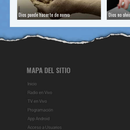
Dios puede hacerte de nuevo
Dios no olvi
MAPA DEL SITIO
Inicio
Radio en Vivo
TV en Vivo
Programación
App Android
Acceso a Usuarios