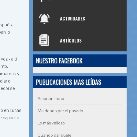
ACTIVIDADES
espués
ban lo
ARTÍCULOS
NUESTRO FACEBOOK
ez - a ti
ento.
e amamos y
PUBLICACIONES MAS LEÍDAS
olar o
dedor se
Amor sin trono
jo en Lucas
Moldeado por el pasado
te capacita
Lo más valioso
Cuando dar duele