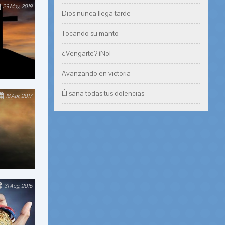
29 May, 2019
Dios nunca llega tarde
Tocando su manto
¿Vengarte? ¡No!
Avanzando en victoria
Él sana todas tus dolencias
18 Apr, 2017
31 Aug, 2016