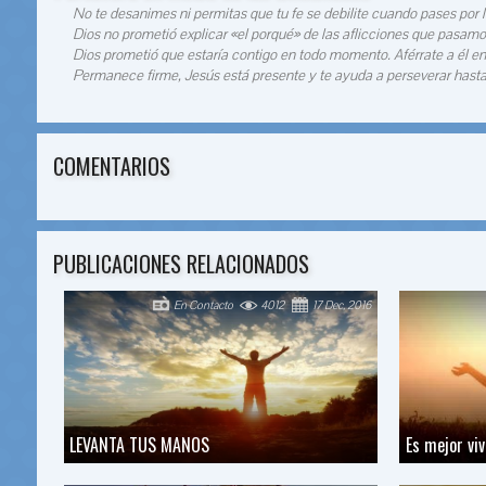
No te desanimes ni permitas que tu fe se debilite cuando pases por 
Dios no prometió explicar «el porqué» de las aflicciones que pasamos
Dios prometió que estaría contigo en todo momento. Aférrate a él en o
Permanece firme, Jesús está presente y te ayuda a perseverar hasta e
COMENTARIOS
PUBLICACIONES RELACIONADOS
En Contacto
4012
17 Dec, 2016
LEVANTA TUS MANOS
Es mejor viv