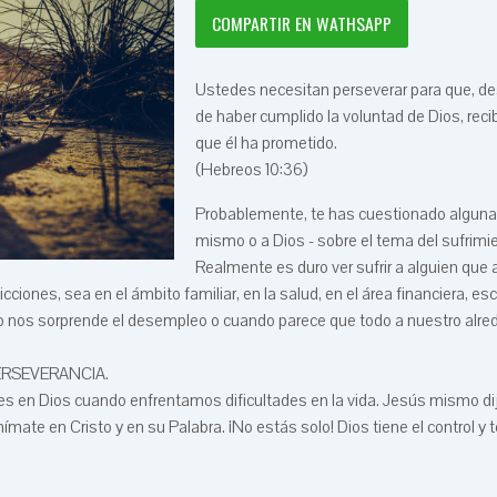
COMPARTIR EN WATHSAPP
Ustedes necesitan perseverar para que, d
de haber cumplido la voluntad de Dios, reci
que él ha prometido.
(Hebreos 10:36)
Probablemente, te has cuestionado alguna v
mismo o a Dios - sobre el tema del sufrimi
Realmente es duro ver sufrir a alguien qu
ones, sea en el ámbito familiar, en la salud, en el área financiera, esc
do nos sorprende el desempleo o cuando parece que todo a nuestro alre
 PERSEVERANCIA.
es en Dios cuando enfrentamos dificultades en la vida. Jesús mismo di
ímate en Cristo y en su Palabra. ¡No estás solo! Dios tiene el control y 