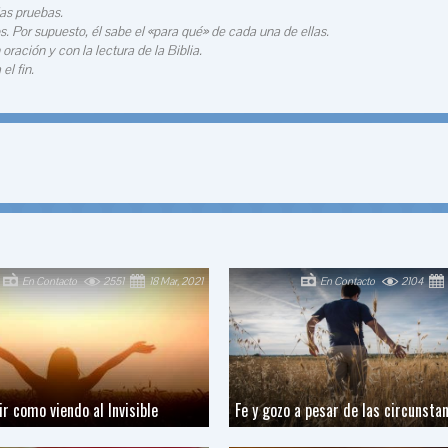
las pruebas.
. Por supuesto, él sabe el «para qué» de cada una de ellas.
ración y con la lectura de la Biblia.
l fin.
En Contacto
2551
18 Mar, 2021
En Contacto
2104
ir como viendo al Invisible
Fe y gozo a pesar de las circunsta