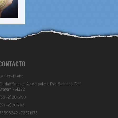
CONTACTO
La Paz - El Alto
Ciudad Satelite, Av. del policia, Esq. Sanjines, Edif.
Brayan Nº1222
(591-2) 2815190
(591-2) 2817831
73596242 - 72571675