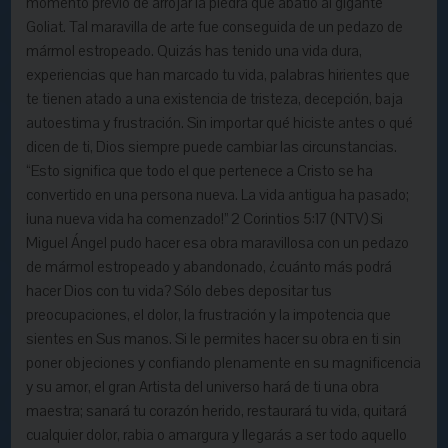
momento previo de arrojar la piedra que abatió al gigante
Goliat. Tal maravilla de arte fue conseguida de un pedazo de
mármol estropeado. Quizás has tenido una vida dura,
experiencias que han marcado tu vida, palabras hirientes que
te tienen atado a una existencia de tristeza, decepción, baja
autoestima y frustración. Sin importar qué hiciste antes o qué
dicen de ti, Dios siempre puede cambiar las circunstancias.
“Esto significa que todo el que pertenece a Cristo se ha
convertido en una persona nueva. La vida antigua ha pasado;
¡una nueva vida ha comenzado!” 2 Corintios 5:17 (NTV) Si
Miguel Ángel pudo hacer esa obra maravillosa con un pedazo
de mármol estropeado y abandonado, ¿cuánto más podrá
hacer Dios con tu vida? Sólo debes depositar tus
preocupaciones, el dolor, la frustración y la impotencia que
sientes en Sus manos. Si le permites hacer su obra en ti sin
poner objeciones y confiando plenamente en su magnificencia
y su amor, el gran Artista del universo hará de ti una obra
maestra; sanará tu corazón herido, restaurará tu vida, quitará
cualquier dolor, rabia o amargura y llegarás a ser todo aquello