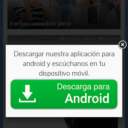
El verdadero motivo de las guerras
En Contacto
3242
12 Jul, 2017
Descargar nuestra aplicación para
android y escúchanos en tu
dispositivo móvil.
¿SE ROMPIÓ ALGO EN TU VIDA?
En Contacto
3505
30 Jan, 2017