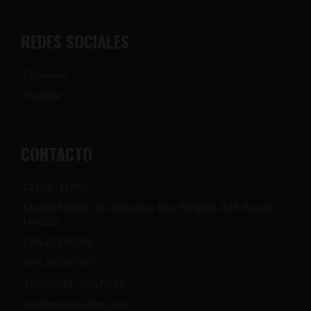
REDES SOCIALES
Facebook
Youtube
CONTACTO
La Paz - El Alto
Ciudad Satelite, Av. del policia, Esq. Sanjines, Edif. Brayan
Nº1222
(591-2) 2815190
(591-2) 2817831
73596242 - 72571675
info@majestadfm.com