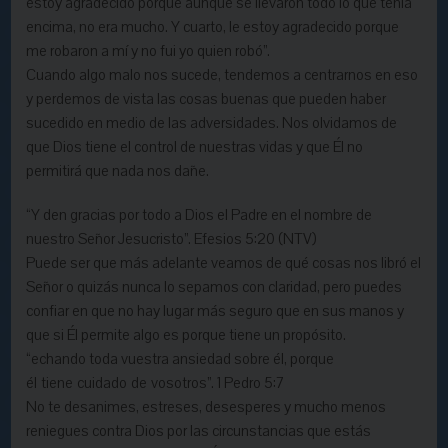
estoy agradecido porque aunque se llevaron todo lo que tenía
encima, no era mucho. Y cuarto, le estoy agradecido porque
me robaron a mí y no fui yo quien robó”.
Cuando algo malo nos sucede, tendemos a centrarnos en eso
y perdemos de vista las cosas buenas que pueden haber
sucedido en medio de las adversidades. Nos olvidamos de
que Dios tiene el control de nuestras vidas y que Él no
permitirá que nada nos dañe.
“Y den gracias por todo a Dios el Padre en el nombre de
nuestro Señor Jesucristo”. Efesios 5:20 (NTV)
Puede ser que más adelante veamos de qué cosas nos libró el
Señor o quizás nunca lo sepamos con claridad, pero puedes
confiar en que no hay lugar más seguro que en sus manos y
que si Él permite algo es porque tiene un propósito.
“echando toda vuestra ansiedad sobre él, porque
él tiene cuidado de vosotros”. 1 Pedro 5:7
No te desanimes, estreses, desesperes y mucho menos
reniegues contra Dios por las circunstancias que estás