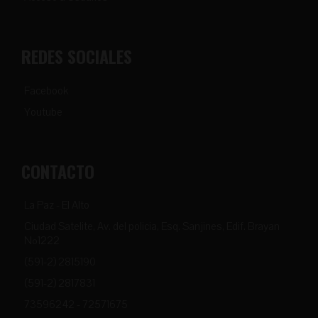
REDES SOCIALES
Facebook
Youtube
CONTACTO
La Paz - El Alto
Ciudad Satelite, Av. del policia, Esq. Sanjines, Edif. Brayan
Nº1222
(591-2) 2815190
(591-2) 2817831
73596242 - 72571675