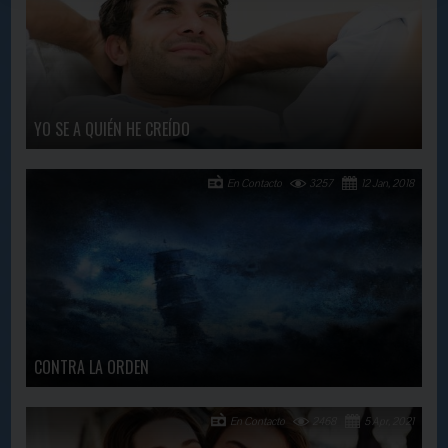
YO SE A QUIÉN HE CREÍDO
En Contacto
3257
12 Jan, 2018
CONTRA LA ORDEN
En Contacto
2468
5 Apr, 2021