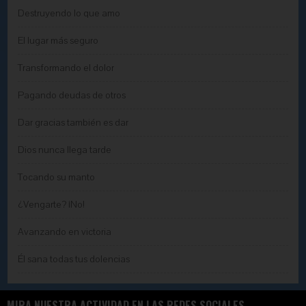
Destruyendo lo que amo
El lugar más seguro
Transformando el dolor
Pagando deudas de otros
Dar gracias también es dar
Dios nunca llega tarde
Tocando su manto
¿Vengarte? ¡No!
Avanzando en victoria
Él sana todas tus dolencias
MIRA NUESTRA ACTIVIDAD EN LAS REDES SOCIALES