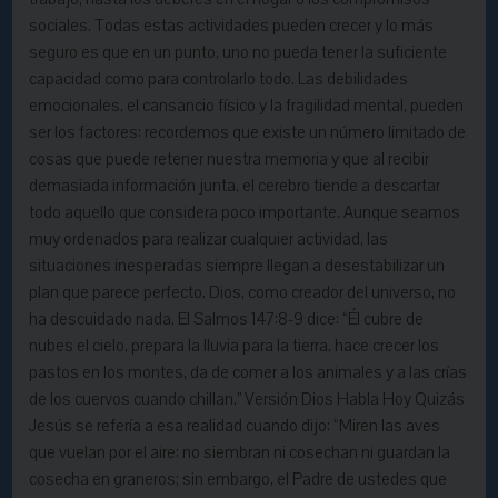
sociales. Todas estas actividades pueden crecer y lo más
seguro es que en un punto, uno no pueda tener la suficiente
capacidad como para controlarlo todo. Las debilidades
emocionales, el cansancio físico y la fragilidad mental, pueden
ser los factores: recordemos que existe un número limitado de
cosas que puede retener nuestra memoria y que al recibir
demasiada información junta, el cerebro tiende a descartar
todo aquello que considera poco importante. Aunque seamos
muy ordenados para realizar cualquier actividad, las
situaciones inesperadas siempre llegan a desestabilizar un
plan que parece perfecto. Dios, como creador del universo, no
ha descuidado nada. El Salmos 147:8-9 dice: “Él cubre de
nubes el cielo, prepara la lluvia para la tierra, hace crecer los
pastos en los montes, da de comer a los animales y a las crías
de los cuervos cuando chillan.” Versión Dios Habla Hoy Quizás
Jesús se refería a esa realidad cuando dijo: “Miren las aves
que vuelan por el aire: no siembran ni cosechan ni guardan la
cosecha en graneros; sin embargo, el Padre de ustedes que