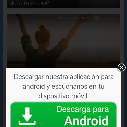
¿Necesitas un abrazo?
En Contacto
1001
22 Aug, 2024
El beneficio de las ganancias
Descargar nuestra aplicación para
android y escúchanos en tu
En Contacto
1547
27 Dec, 2022
dispositivo móvil.