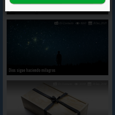
¿Luchas con tus propias fuerzas?
En Contacto
1660
8 Dec, 2021
Dios sigue haciendo milagros
En Contacto
3339
14 Sep, 2018