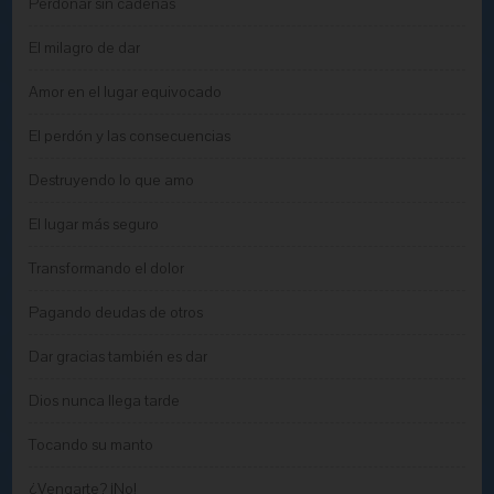
Perdonar sin cadenas
El milagro de dar
Amor en el lugar equivocado
El perdón y las consecuencias
Destruyendo lo que amo
El lugar más seguro
Transformando el dolor
Pagando deudas de otros
Dar gracias también es dar
Dios nunca llega tarde
Tocando su manto
¿Vengarte? ¡No!