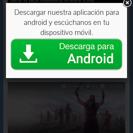
Descargar nuestra aplicación para
En Contacto
2358
11 Feb, 2021
android y escúchanos en tu
dispositivo móvil.
¿Te atreves a caminar por el fuego?
En Contacto
2031
17 Dec, 2025