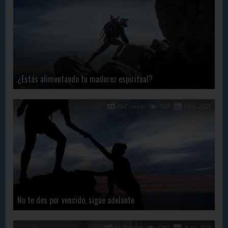
¿Estás alimentando tu madurez espiritual?
En Contacto
1924
1 Aug, 2022
No te des por vencido, sigue adelante
En Contacto
3290
18 Jun, 2018