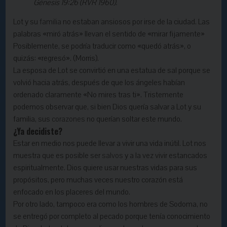
Génesis 19:26 (RVR 1960).
Lot y su
familia
no estaban ansiosos por irse de la ciudad. Las
palabras «miró atrás» llevan el sentido de «mirar fijamente»
Posiblemente, se podría traducir como «quedó atrás», o
quizás: «regresó». (Morris).
La esposa de Lot se convirtió en una estatua de sal porque se
volvió hacia atrás, después de que los ángeles habían
ordenado claramente «No mires tras ti». Tristemente
podemos observar que, si bien Dios quería salvar a Lot y su
familia, sus
corazones
no querían soltar este mundo.
¿Ya decidiste?
Estar en medio nos puede llevar a vivir una vida inútil. Lot nos
muestra que es posible ser
salvos
y a la vez vivir estancados
espiritualmente. Dios quiere usar nuestras vidas para sus
propósitos, pero muchas veces nuestro corazón está
enfocado en los placeres del mundo.
Por otro lado, tampoco era como los hombres de Sodoma, no
se entregó por completo al pecado porque tenía conocimiento