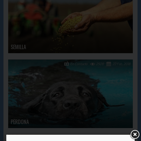
SEMILLA
En Contacto
2928
22 Feb, 2018
PERDONA
En Contacto
3732
14 Dec, 2018