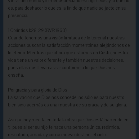
y lo vil del mundo y lo menospreciado escogió Dios, y lo que no
es, para deshacer lo que es, a fin de que nadie se jacte en su
presencia.
1 Corintios 1:28-29 (RVR 1960)
Cuando tenemos una visión limitada de lo terrenal nuestras
acciones buscan la satisfacción momentánea alejándonos de
lo eterno. Mientras que ahora que estamos en Cristo, nuestra
vida tiene un valor diferente y también nuestras decisiones,
pues ellas nos llevan a vivir conforme a lo que Dios nos
enseña.
Por gracia y para gloria de Dios
La salvación que Dios nos concede, no sólo es para nuestro
bien sino además es una muestra de su gracia y de su gloria.
Así que hoy medita en toda la obra que Dios está haciendo en
ti, pues al ser su hijo te hace una persona única, redimida,
rescatada, amada, y con un nuevo destino: el cielo.