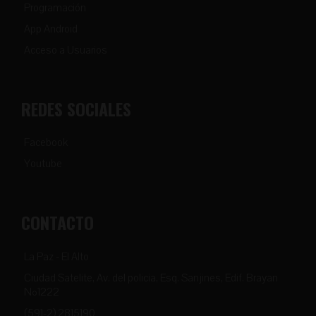
Programación
App Android
Acceso a Usuarios
REDES SOCIALES
Facebook
Youtube
CONTACTO
La Paz - El Alto
Ciudad Satelite, Av. del policia, Esq. Sanjines, Edif. Brayan
Nº1222
(591-2) 2815190