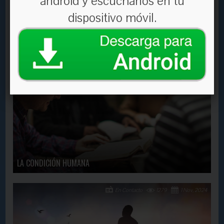
android y escúchanos en tu
dispositivo móvil.
¿Qué hacer para ser ungido con el Espíritu Santo?
En Contacto
1035
5 Jan, 2024
LA CONDICIÓN HUMANA
En Contacto
1279
1 Nov, 2024