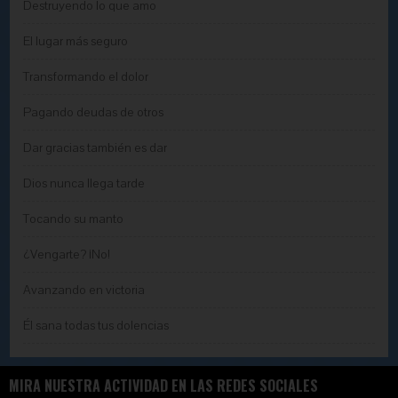
Destruyendo lo que amo
El lugar más seguro
Transformando el dolor
Pagando deudas de otros
Dar gracias también es dar
Dios nunca llega tarde
Tocando su manto
¿Vengarte? ¡No!
Avanzando en victoria
Él sana todas tus dolencias
MIRA NUESTRA ACTIVIDAD EN LAS REDES SOCIALES