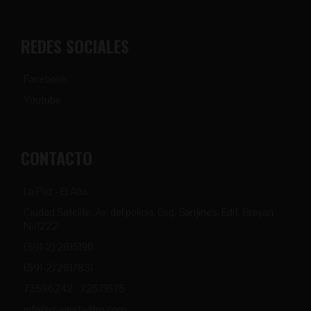
REDES SOCIALES
Facebook
Youtube
CONTACTO
La Paz - El Alto
Ciudad Satelite, Av. del policia, Esq. Sanjines, Edif. Brayan
Nº1222
(591-2) 2815190
(591-2) 2817831
73596242 - 72571675
info@majestadfm.com