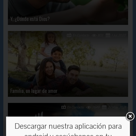
Y, ¿Dónde está Dios?
En Contacto
1831
1 Jul, 2022
Familia, un lugar de amor
En Contacto
2649
27 May, 2021
Descargar nuestra aplicación para