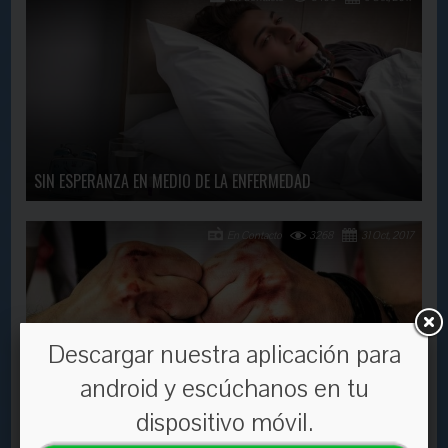
SIN ESPERANZA EN MEDIO DE LA ENFERMEDAD
En Contacto
3268
31 Oct, 2017
Descargar nuestra aplicación para
android y escúchanos en tu
dispositivo móvil.
QUIEN SIEMBRA VIENTO RECOJE TEMPESTADES