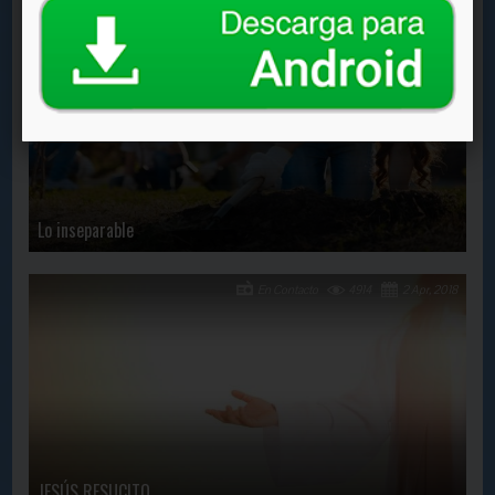
En Contacto
2548
22 Feb, 2019
Lo inseparable
En Contacto
4914
2 Apr, 2018
JESÚS RESUCITO