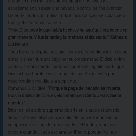
atardecer en el mar o la aurora boreal en los polos o el
espejismo en un salar, una nevada, o cómo los ríos avanzan,
las estrellas, los animales, todo lo hizo Dios, en seis días creó
todo y el séptimo descansó.
“Y vio Dios todo lo que había hecho, y he aquí que era bueno en
gran manera. Y fue la tarde y la mañana el día sexto.” (Génesis
1.31 RV 60)
Todo fue creado para su gloria, pero la desobediencia dio lugar
al mal y el ser humano cayó por su propia mano. El diablo vino
a robar, matar y destruir estaba a punto de lograrlo hasta que
Dios echó al hombre y a la mujer del huerto del Edén por
misericordia y maldijo a la serpiente.
Romanos 6:23 dice:
“Porque la paga del pecado es muerte,
mas la dádiva de Dios es vida eterna en Cristo Jesús Señor
nuestro.
”
Dios realizó su obra suprema de arte en la
cruz
del calvario,
Jesucristo llevó el pecado, el dolor de todo el mundo en su
cuerpo y por su llaga fuimos curados. ¿Puedes imaginar la
escena cuando Jesús exclamaba: ¡Padre, porque me has