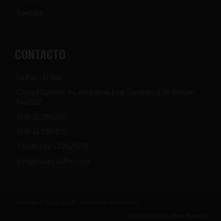
Youtube
CONTACTO
La Paz - El Alto
Ciudad Satelite, Av. del policia, Esq. Sanjines, Edif. Brayan
Nº1222
(591-2) 2815190
(591-2) 2817831
73596242 - 72571675
info@majestadfm.com
copyright © 2014-2026 - www.majestadfm.com
Desarrollado por
Javier Ramirez