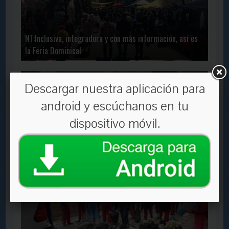
NT:Inclusiva, integradora y con más información, así es
la Feria Dominical
En Contacto
2084
22 Nov, 2019
Descargar nuestra aplicación para
android y escúchanos en tu
dispositivo móvil.
NC:Habilitan 113 puntos en mercados y friales de La Paz
para la venta de carne de res
En Contacto
3738
25 Mar, 2019