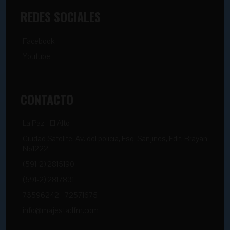
REDES SOCIALES
Facebook
Youtube
CONTACTO
La Paz - El Alto
Ciudad Satelite, Av. del policia, Esq. Sanjines, Edif. Brayan
Nº1222
(591-2) 2815190
(591-2) 2817831
73596242 - 72571675
info@majestadfm.com