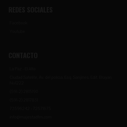
REDES SOCIALES
Facebook
Youtube
CONTACTO
La Paz - El Alto
Ciudad Satelite, Av. del policia, Esq. Sanjines, Edif. Brayan
Nº1222
(591-2) 2815190
(591-2) 2817831
73596242 - 72571675
info@majestadfm.com