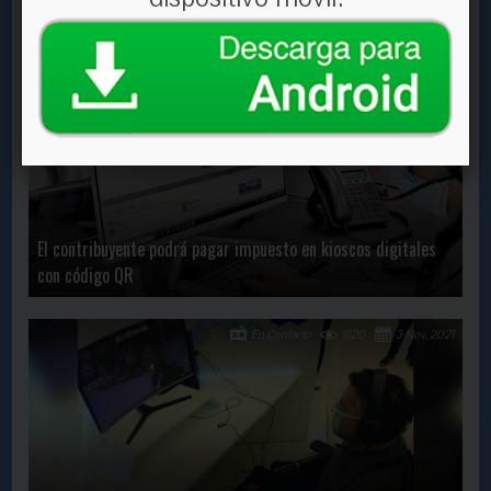
anticuchos y bolas de fueg
En Contacto
1612
6 May, 2022
El contribuyente podrá pagar impuesto en kioscos digitales
con código QR
En Contacto
1820
3 Nov, 2021