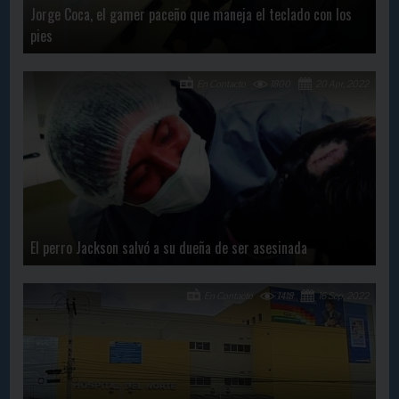
Jorge Coca, el gamer paceño que maneja el teclado con los
pies
En Contacto
1800
20 Apr, 2022
El perro Jackson salvó a su dueña de ser asesinada
En Contacto
1418
16 Sep, 2022