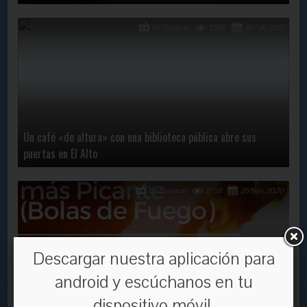
En Contacto
3360
26 Feb, 2021
Un café «de altura» con una biblioteca pública abre sus
puertas en El Alto
En Contacto
2758
26 Nov, 2020
Descargar nuestra aplicación para
android y escúchanos en tu
Las caseras ‘rompecorazones’ ofrecerán una variedad de
dispositivo móvil.