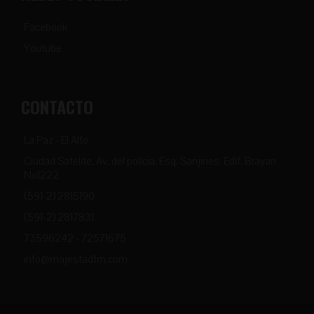
Facebook
Youtube
CONTACTO
La Paz - El Alto
Ciudad Satelite, Av. del policia, Esq. Sanjines, Edif. Brayan
Nº1222
(591-2) 2815190
(591-2) 2817831
73596242 - 72571675
info@majestadfm.com