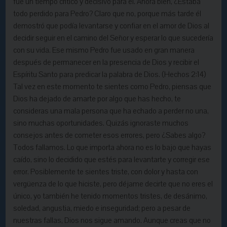
fue un tiempo crítico y decisivo para él. Ahora bien, ¿Estaba
todo perdido para Pedro? Claro que no, porque más tarde él
demostró que podía levantarse y confiar en el amor de Dios al
decidir seguir en el camino del Señor y esperar lo que sucedería
con su vida. Ese mismo Pedro fue usado en gran manera
después de permanecer en la presencia de Dios y recibir el
Espíritu Santo para predicar la palabra de Dios. (Hechos 2:14)
Tal vez en este momento te sientes como Pedro, piensas que
Dios ha dejado de amarte por algo que has hecho, te
consideras una mala persona que ha echado a perder no una,
sino muchas oportunidades. Quizás ignoraste muchos
consejos antes de cometer esos errores, pero ¿Sabes algo?
Todos fallamos. Lo que importa ahora no es lo bajo que hayas
caído, sino lo decidido que estés para levantarte y corregir ese
error. Posiblemente te sientes triste, con dolor y hasta con
vergüenza de lo que hiciste, pero déjame decirte que no eres el
único, yo también he tenido momentos tristes, de desánimo,
soledad, angustia, miedo e inseguridad; pero a pesar de
nuestras fallas, Dios nos sigue amando. Aunque creas que no