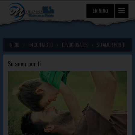
EN VIVO
INICIO
›
EN CONTACTO
›
DEVOCIONALES
›
SU AMOR POR TI
Su amor por ti