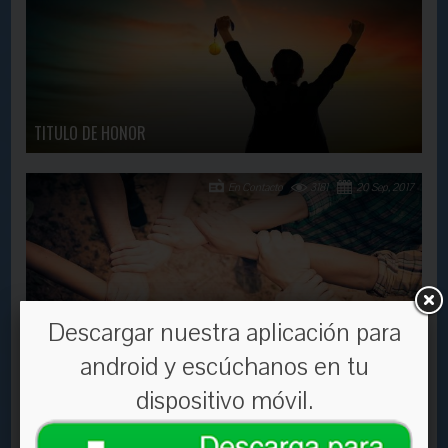
TITULO DE HONOR
En Contacto
3181
20 Sep, 2017
Descargar nuestra aplicación para
android y escúchanos en tu
FRACTURAS INTERNAS
dispositivo móvil.
En Contacto
3495
8 Jul, 2019