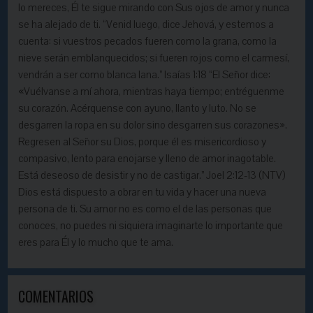
lo mereces, Él te sigue mirando con Sus ojos de amor y nunca
se ha alejado de ti. “Venid luego, dice Jehová, y estemos a
cuenta: si vuestros pecados fueren como la grana, como la
nieve serán emblanquecidos; si fueren rojos como el carmesí,
vendrán a ser como blanca lana.” Isaías 1:18 “El Señor dice:
«Vuélvanse a mí ahora, mientras haya tiempo; entréguenme
su corazón. Acérquense con ayuno, llanto y luto. No se
desgarren la ropa en su dolor sino desgarren sus corazones».
Regresen al Señor su Dios, porque él es misericordioso y
compasivo, lento para enojarse y lleno de amor inagotable.
Está deseoso de desistir y no de castigar.” Joel 2:12-13 (NTV)
Dios está dispuesto a obrar en tu vida y hacer una nueva
persona de ti. Su amor no es como el de las personas que
conoces, no puedes ni siquiera imaginarte lo importante que
eres para Él y lo mucho que te ama.
COMENTARIOS