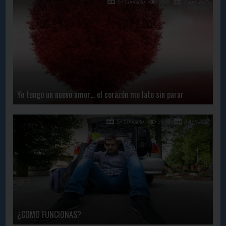
En Contacto
3818
7 Jun, 2021
Yo tengo un nuevo amor… el corazón me late sin parar
En Contacto
3535
3 Apr, 2017
¿COMO FUNCIONAS?