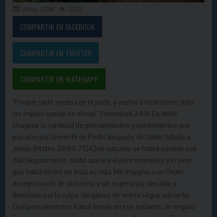
3 Nov, 2016
3253
COMPARTIR EN FACEBOOK
COMPARTIR EN TWITTER
COMPARTIR EN WATHSAPP
“Porque siete veces cae el justo, y vuelve a levantarse; más
los impíos caerán en el mal.” Proverbios 24:16 Es difícil
imaginar la cantidad de pensamientos y sentimientos que
pasaron por la mente de Pedro después de haber fallado a
Jesús (Mateo 26:69-75) ¡Qué culpable se habrá sentido ese
día! Seguramente, sintió que era el peor momento y lo peor
que había hecho en toda su vida. Me imagino a un Pedro
decepcionado de sí mismo y sin esperanza, decaído y
derrotado por la culpa, sin ganas de vivir ni seguir adelante.
Qué pensamientos habrá tenido en ese instante, de seguro