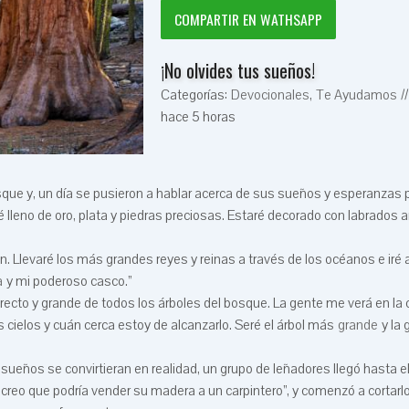
COMPARTIR EN WATHSAPP
¡No olvides tus sueños!
Categorías:
Devocionales
,
Te Ayudamos
//
hace 5 horas
que y, un día se pusieron a hablar acerca de sus sueños y esperanzas 
ré lleno de oro, plata y piedras preciosas. Estaré decorado con labrados ar
n. Llevaré los más grandes reyes y reinas a través de los océanos e iré 
a
y mi poderoso casco.”
s recto y grande de todos los árboles del bosque. La gente me verá en la 
 cielos y cuán cerca estoy de alcanzarlo. Seré el árbol más
grande
y la 
ueños se convirtieran en realidad, un grupo de leñadores llegó hasta e
e, creo que podría vender su madera a un carpintero”, y comenzó a cortarlo.