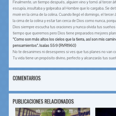
Finalmente, un tiempo después, alguien vino y tomó al tercer ár
escupía, insultaba y golpeaba al Hombre que lo cargaba. Se det
morir en la cima de la colina. Cuando llegó el domingo, el terce
la cima de la colina y estar tan cerca de Dios como nunca, porqu
Dios siempre escucha tus oraciones y nunca olvida tus sueños
tiempo que queremos pero Dios tiene preparados mejores plan
“Como son más altos los cielos que la tierra, así son mis ca
pensamientos”. Isaías 55:9 (RVR1960)
No te desanimes ni desesperes si ves que tus planes no van c
Tu vida tiene un propósito divino, perfecto y alcanzarás tus su
COMENTARIOS
PUBLICACIONES RELACIONADOS
En Contacto
3152
29 Jun, 2018