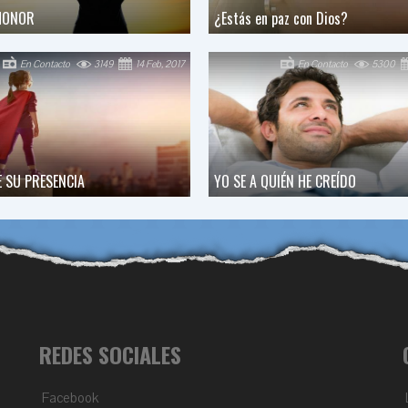
 HONOR
¿Estás en paz con Dios?
En Contacto
3149
14 Feb, 2017
En Contacto
5300
E SU PRESENCIA
YO SE A QUIÉN HE CREÍDO
REDES SOCIALES
Facebook