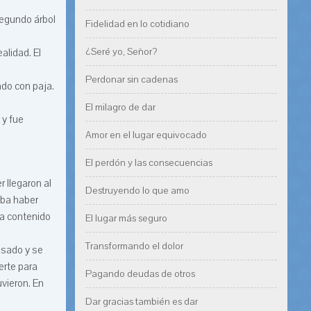
 segundo árbol
Fidelidad en lo cotidiano
¿Seré yo, Señor?
alidad. El
Perdonar sin cadenas
ado con paja.
El milagro de dar
 y fue
Amor en el lugar equivocado
El perdón y las consecuencias
 llegaron al
Destruyendo lo que amo
aba haber
ía contenido
El lugar más seguro
Transformando el dolor
nsado y se
erte para
Pagando deudas de otros
uvieron. En
Dar gracias también es dar