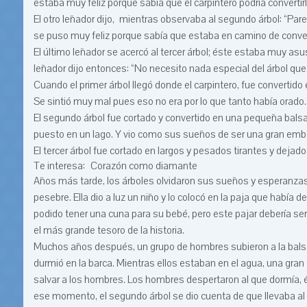
estaba muy feliz porque sabía que el carpintero podría convertir
El otro leñador dijo, mientras observaba al segundo árbol: “Parec
se puso muy feliz porque sabía que estaba en camino de conve
El último leñador se acercó al tercer árbol; éste estaba muy asu
leñador dijo entonces: “No necesito nada especial del árbol que vo
Cuando el primer árbol llegó donde el carpintero, fue convertid
Se sintió muy mal pues eso no era por lo que tanto había orado.
El segundo árbol fue cortado y convertido en una pequeña balsa 
puesto en un lago. Y vio como sus sueños de ser una gran emba
El tercer árbol fue cortado en largos y pesados tirantes y dejad
Te interesa:
Corazón como diamante
Años más tarde, los árboles olvidaron sus sueños y esperanzas 
pesebre. Ella dio a luz un niño y lo colocó en la paja que había
podido tener una cuna para su bebé, pero este pajar debería ser
el más grande tesoro de la historia.
Muchos años después, un grupo de hombres subieron a la balsa 
durmió en la barca. Mientras ellos estaban en el agua, una gran
salvar a los hombres. Los hombres despertaron al que dormía, ést
ese momento, el segundo árbol se dio cuenta de que llevaba al