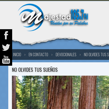
INICIO
›
EN CONTACTO
›
DEVOCIONALES
›
NO OLVIDES TUS 
NO OLVIDES TUS SUEÑOS