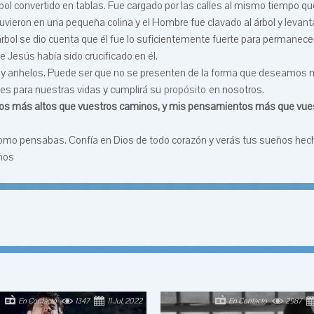
bol convertido en tablas. Fue cargado por las calles al mismo tiempo qu
uvieron en una pequeña colina y el Hombre fue clavado al árbol y levan
r árbol se dio cuenta que él fue lo suficientemente fuerte para permanece
e Jesús había sido crucificado en él.
 y anhelos. Puede ser que no se presenten de la forma que deseamos ni
es para nuestras vidas y cumplirá su
propósito
en nosotros.
minos más altos que vuestros caminos, y mis pensamientos más que vue
omo pensabas. Confía en Dios de todo corazón y verás tus sueños hech
eños
En Contacto
1347
11 Jul, 2022
En Contacto
2987