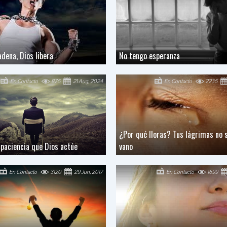
dena, Dios libera
No tengo esperanza
En Contacto
875
21 Aug, 2024
En Contacto
2235
¿Por qué lloras? Tus lágrimas no 
 paciencia que Dios actúe
vano
En Contacto
3120
29 Jun, 2017
En Contacto
1699