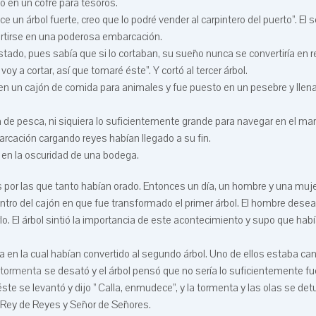
lo en un cofre para tesoros.
e un árbol fuerte, creo que lo podré vender al carpintero del puerto”. El
rtirse en una poderosa embarcación.
stado, pues sabía que si lo cortaban, su sueño nunca se convertiría en re
y a cortar, así que tomaré éste”. Y cortó al tercer árbol.
o en un cajón de comida para animales y fue puesto en un pesebre y llen
de pesca, ni siquiera lo suficientemente grande para navegar en el mar
rcación cargando reyes habían llegado a su fin.
o en la oscuridad de una bodega.
por las que tanto habían orado. Entonces un día, un hombre y una mujer
 dentro del cajón en que fue transformado el primer árbol. El hombre dese
lo. El árbol sintió la importancia de este acontecimiento y supo que hab
en la cual habían convertido al segundo árbol. Uno de ellos estaba ca
tormenta
se desató y el árbol pensó que no sería lo suficientemente fu
e se levantó y dijo ” Calla, enmudece”, y la tormenta y las olas se det
 Rey de Reyes y Señor de Señores.