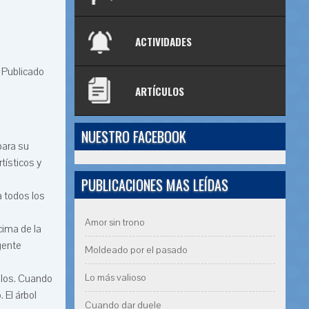
ACTIVIDADES
 Publicado
ARTÍCULOS
NUESTRO FACEBOOK
para su
tísticos y
PUBLICACIONES MAS LEÍDAS
a todos los
Amor sin trono
cima de la
gente
Moldeado por el pasado
Lo más valioso
llos. Cuando
 El árbol
Cuando dar duele