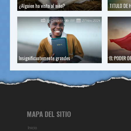
¿Alguien ha visto al niño?
TITULO DE
En Contacto
1191
27 Nov, 2024
Insignificantemente grandes
EL PODER D
MAPA DEL SITIO
Inicio