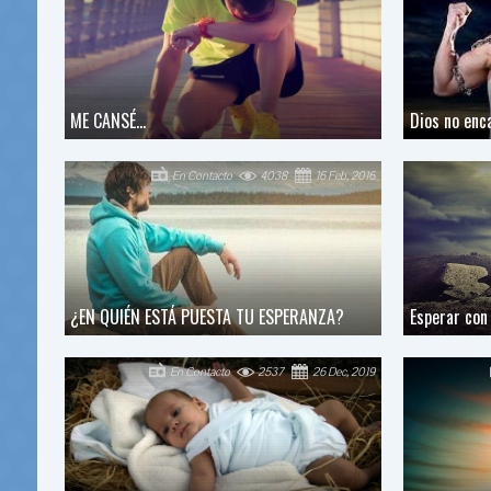
ME CANSÉ...
Dios no enca
En Contacto
4038
16 Feb, 2016
¿EN QUIÉN ESTÁ PUESTA TU ESPERANZA?
Esperar con
En Contacto
2537
26 Dec, 2019