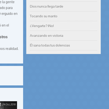
e la gente
Dios nunca llega tarde
tado para
r erguido en
Tocando su manto
 en el
¿Vengarte? ¡No!
Avanzando en victoria
stros
Él sana todas tus dolencias
os realidad.
24 Oct, 2016