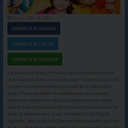
31 May, 2016
3554
COMPARTIR EN FACEBOOK
COMPARTIR EN TWITTER
COMPARTIR EN WATHSAPP
y si tuviera una fe que me hiciera capaz de mover montañas,
pero no amara a otros, yo no sería nada.” 1 Corintios 13:2 (NTV)
Comprendí que el verdadero significado de la vida está en
amar a Dios y al prójimo. No importa quién sea o cuántos
logros haya tenido en la vida, ni qué haya hecho por alguien
durante toda mi existencia; sino comprendo la importancia de
amar, de nada me sirve. Jesús, en Marcos 12:30-31 dijo lo
siguiente: “Ama al Señor tu Dios con todo tu corazón, con toda
tu alma, con toda tu mente y con todas tus fuerzas y Ama a tu