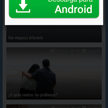
Una venganza diferente
En Contacto
1680
8 Feb, 2022
¿A quién cuentas tus problemas?
En Contacto
653
8 Sep, 2025