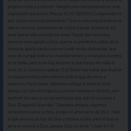
prójimo como a ti mismo”. Ningún otro mandamiento es más
importante que estos. Marcos 12:30-31(NTV) ¿Comprendes lo
que Jesús nos está enseñando? Que lo más importante en la
vida es el amor, primeramente a Dios y luego al prójimo. Es
decir que la vida consiste en amar. Puede que seas una
persona consagrada a Dios, que no se pierde los cultos de la
semana, que le canta a voz en cuello en las alabanzas, que
trata de cumplir todos los mandamientos y estatutos escritos
en la Biblia, pero si no hay amor en lo que haces de nada te
sirve. En 1ª Corintios capítulo 13 el Señor nos habla que el amor
es fundamental y primordial en todo lo que decimos y
hacemos. Por lo tanto, debemos reflejar el amor en todo
tiempo, no sólo en la Iglesia y con los hermanos de la fe, sino
también en casa y con las personas que aún no conocen a
Dios. El apóstol Juan dijo: “Queridos amigos, sigamos
amándonos unos a otros, porque el amor viene de Dios. Todo
el que ama es un hijo de Dios y conoce a Dios; pero el que no
ama no conoce a Dios, porque Dios es amor.” 1 Juan 4:7-8