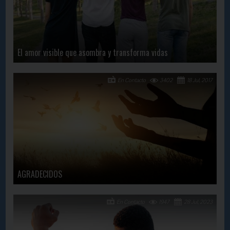
El amor visible que asombra y transforma vidas
En Contacto
3402
18 Jul, 2017
AGRADECIDOS
En Contacto
1947
28 Jul, 2023