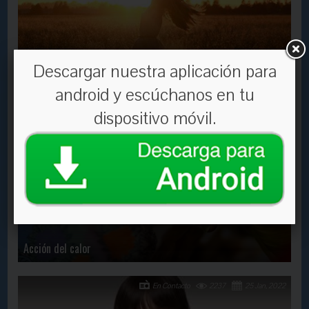
Descargar nuestra aplicación para
El secreto para una vida feliz
android y escúchanos en tu
dispositivo móvil.
En Contacto
2263
31 Jul, 2019
Acción del calor
En Contacto
2237
25 Jan, 2022