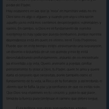
poder del Padre.
Hay ocasiones en las que la “roca” en nuestras vidas no es
Dios sino es algo o alguien, y cuando por una u otra razón
aquello ya no está nos sentimos desprotegidos, vulnerables y
vacíos. En cambio, si Dios es el fundamento de nuestra
existencia no hay nada que pueda derribarnos, porque nuestra
dependencia está en quien es eterno, en el Todo Poderoso.
Puede que en este tiempo estés atravesando una separación,
un divorcio o la partida de un ser querido y eso te está
desestabilizando profundamente, al punto de no encontrarle
ya el sentido a la
vida
. Quiero animarte a puedas confiar
primeramente tu dolor a Dios, tu Padre, quien te ama y quiere
darte el consuelo que necesitas, ponlo también como el
fundamento de tu vida, la Roca de tu fortaleza, y así recibirás el
aliento que te falta, la paz y la confianza de que no estás solo.
Que Dios sea el primero en tu
corazón
y, pase lo que pase,
tendrás la fuerza para continuar el camino que debes seguir.
Él es la Roca, sus obras son perfectas, y todos