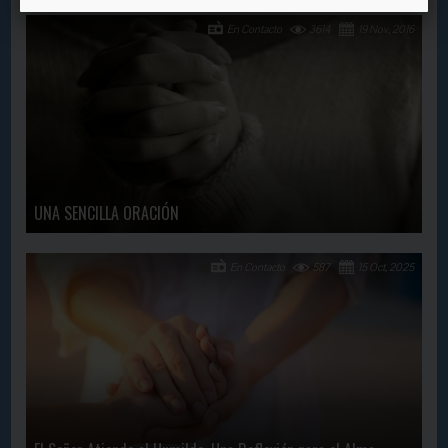
En Contacto
3614
19 Nov, 2016
UNA SENCILLA ORACIÓN
En Contacto
587
15 Oct, 2025