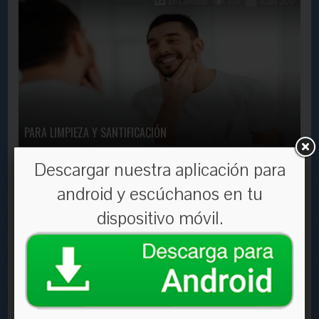
En Contacto
3311
5 Jan, 2017
PARA LIMPIEZA Y SANTIFICACIÓN
Descargar nuestra aplicación para
En Contacto
1561
30 Aug, 2022
android y escúchanos en tu
dispositivo móvil.
No estás solo ni desamparado