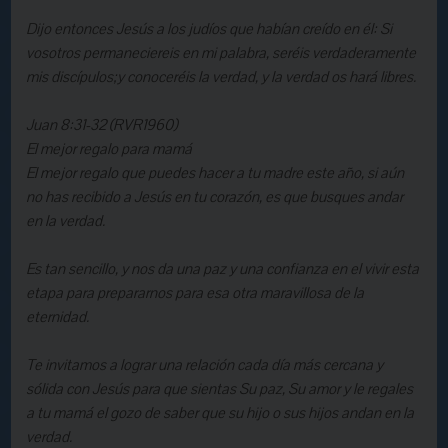
Dijo entonces Jesús a los judíos que habían creído en él: Si
vosotros permaneciereis en mi palabra, seréis verdaderamente
mis discípulos;y conoceréis la verdad, y la verdad os hará libres.
Juan 8:31-32 (RVR1960)
El mejor regalo para mamá
El mejor regalo que puedes hacer a tu madre este año, si aún
no has recibido a Jesús en tu corazón, es que busques andar
en la verdad.
Es tan sencillo, y nos da una paz y una confianza en el vivir esta
etapa para prepararnos para esa otra maravillosa de la
eternidad.
Te invitamos a lograr una relación cada día más cercana y
sólida con Jesús para que sientas Su paz, Su amor y le regales
a tu mamá el gozo de saber que su hijo o sus hijos andan en la
verdad.