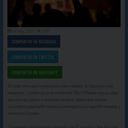
10 May, 2021
2617
COMPARTIR EN FACEBOOK
COMPARTIR EN TWITTER
COMPARTIR EN WATHSAPP
En este mes que celebramos a las madres, te hacemos esa
pregunta: ¿andas tú en la verdad de Dios? Porque eso es algo
que da paz y gozo a nuestras madres. Saber que somos
creyentes y por tanto estamos protegidos por nuestro Amable y
Amoroso Creador.
Si tenemos una estrecha relación con Él, nuestro Dios que nos