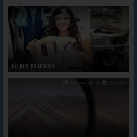
En Contacto
3022
24 Aug, 2016
RÓTULOS QUE MARCAN
En Contacto
1188
22 Dec, 2022