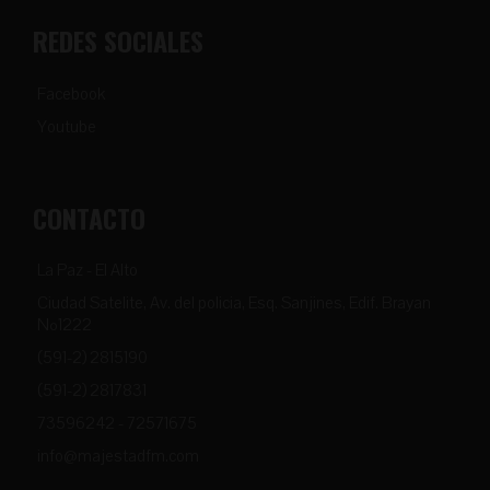
REDES SOCIALES
Facebook
Youtube
CONTACTO
La Paz - El Alto
Ciudad Satelite, Av. del policia, Esq. Sanjines, Edif. Brayan
Nº1222
(591-2) 2815190
(591-2) 2817831
73596242 - 72571675
info@majestadfm.com