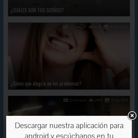
¿CUÁLES SON TUS SUEÑOS?
En Contacto
1692
15 Aug, 2022
¿Cómo que alegría en los problemas?
En Contacto
2468
10 Sep, 2019
Descargar nuestra aplicación para
android y escúchanos en tu