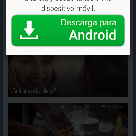
dispositivo móvil.
El cansancio
En Contacto
1636
9 Dec, 2022
¿Tu vida trae bendición?
En Contacto
2208
26 Nov, 2020