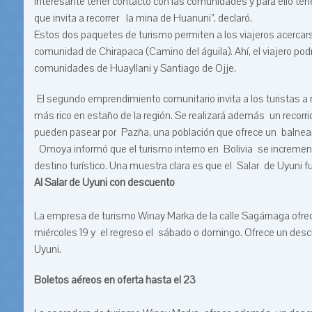
interesante tener contacto con las comunidades y para ello ten
que invita a recorrer la mina de Huanuni”, declaró.
Estos dos paquetes de turismo permiten a los viajeros acercar
comunidad de Chirapaca (Camino del águila). Ahí, el viajero podr
comunidades de Huayllani y Santiago de Ojje.
El segundo emprendimiento comunitario invita a los turistas a 
más rico en estaño de la región. Se realizará además un recorri
pueden pasear por Pazña, una población que ofrece un balnear
Omoya informó que el turismo interno en Bolivia se increment
destino turístico. Una muestra clara es que el Salar de Uyuni fu
Al Salar de Uyuni con descuento
La empresa de turismo Winay Marka de la calle Sagárnaga ofrece 
miércoles 19 y el regreso el sábado o domingo. Ofrece un descu
Uyuni.
Boletos aéreos en oferta hasta el 23