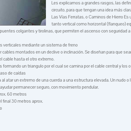
Les explicamos a grandes rasgos, las defin
circuito, para que tengan una idea más clar
Las Vías Ferratas, o Caminos de Hierro Es un
tanto vertical como horizontal (flanqueo) 
puentes colgantes y tirolinas, que permiten el ascenso con seguridad 
es verticales mediante un sistema de freno
or cables montados en un declive o inclinación. Se diseñan para que sea
l cable hasta el otro extremo.
formando un triangulo por el cual se camina por el cable central y los o
caso de caídas
al atar un extremo de una cuerda a una estructura elevada. Un nudo o 
 y ayudar permanecer seguro, con movimiento pendular.
prox. 60 metros
el final 30 metros aprox.
o