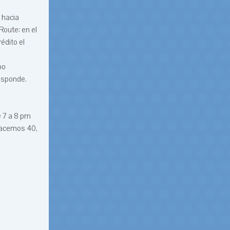
 hacia
Route: en el
édito el
po
responde.
e 7 a 8 pm
o hacemos 40,