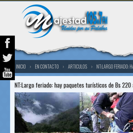
INICIO
›
EN CONTACTO
›
ARTICULOS
›
NT:LARGO FERIADO: H
NT:Largo feriado: hay paquetes turísticos de Bs 220 