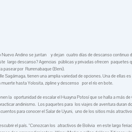
l Año Nuevo Andino se juntan y dejan cuatro días de descanso continuo 
este largo descanso? Agencias públicas y privadas ofrecen paquetes 
ra pasear por Rurrenabaque (Beni).
alle Sagárnaga, tienen una amplia variedad de opciones. Una de ellas es
la muerte hasta Yolosita, zipline y descenso por el río en bote.
nen la oportunidad de escalar el Huayna Potosí que se halla a más de
 practicar andinismo. Los paquetes para los viajes de aventura duran do
ntos para conocer el Salar de Uyuni, uno de los sitios más atractivo
escubrir el país. “Conozcan los atractivos de Bolivia en este largo feria