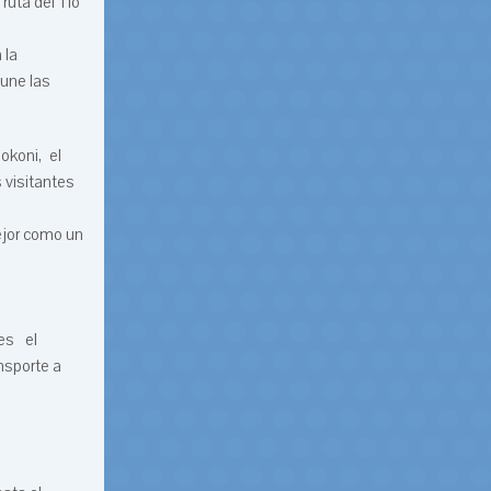
ruta del Tío
 la
 une las
okoni, el
s visitantes
ejor como un
 es el
nsporte a