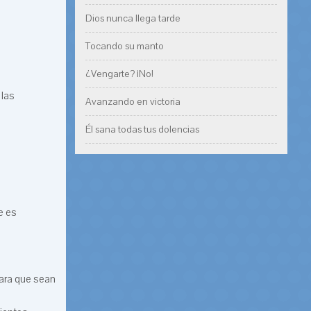
Dios nunca llega tarde
Tocando su manto
¿Vengarte? ¡No!
 las
Avanzando en victoria
Él sana todas tus dolencias
e es
mara que sean