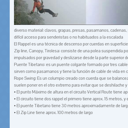
diverso material: clavos, grapas, presas, pasamanos, cadenas, 
difícil acceso para senderistas o no habituados a la escalada
El Rappel es una técnica de descenso por cuerdas en superfici
Zip line, Canopy, Tirolesa: consiste de una polea suspendida p
impulsados por gravedad y deslizarse desde la parte superior de
Puente Tibetano: es un puente colgante formado por tres cables 
sirven como pasamanos y tiene la función de cable de vida en 
Rope Swing: Es un columpio creado con cuerda que se balancea 
suelen poner en el otro extremo para evitar que se deshilache
• El punto Máximo de altura en el circuito Vertical Route tiene a
• El circuito tiene dos rappel el primero tiene aprox. 15 metros, y 
• El puente Tibetano tiene 30 metros aproximadamente de larg
• El Zip Line tiene aprox. 100 metros de largo