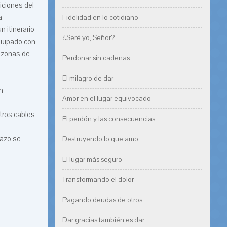
iciones del
a
Fidelidad en lo cotidiano
 itinerario
¿Seré yo, Señor?
equipado con
a zonas de
Perdonar sin cadenas
El milagro de dar
n
Amor en el lugar equivocado
tros cables
El perdón y las consecuencias
lazo se
Destruyendo lo que amo
El lugar más seguro
Transformando el dolor
Pagando deudas de otros
Dar gracias también es dar