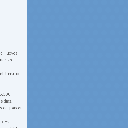
del jueves
que van
 el turismo
 6.000
s días.
s del país en
do. Es