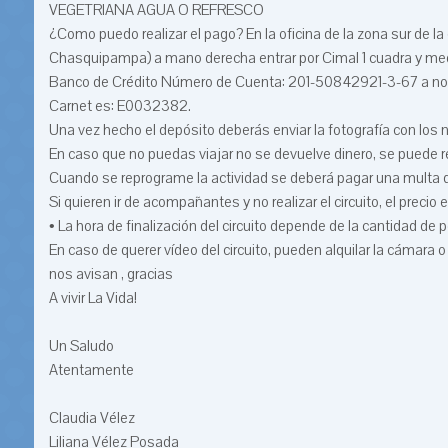
VEGETRIANA AGUA O REFRESCO
¿Como puedo realizar el pago? En la oficina de la zona sur de la
Chasquipampa) a mano derecha entrar por Cimal 1 cuadra y media
Banco de Crédito Número de Cuenta: 201-50842921-3-67 a nomb
Carnet es: E0032382.
Una vez hecho el depósito deberás enviar la fotografía con lo
En caso que no puedas viajar no se devuelve dinero, se puede r
Cuando se reprograme la actividad se deberá pagar una multa 
Si quieren ir de acompañantes y no realizar el circuito, el precio 
• La hora de finalización del circuito depende de la cantidad de
En caso de querer vídeo del circuito, pueden alquilar la cámara o 
nos avisan , gracias
A vivir La Vida!
Un Saludo
Atentamente
Claudia Vélez
Liliana Vélez Posada