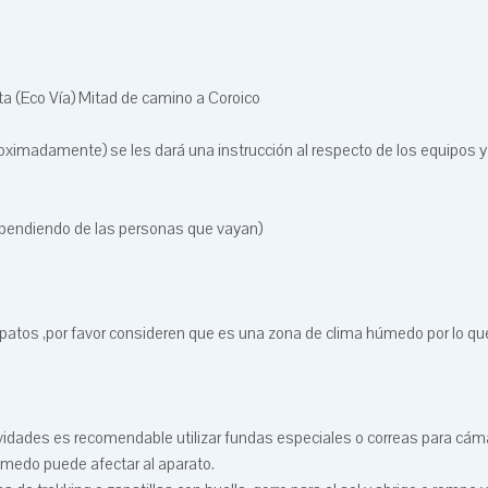
ta (Eco Vía) Mitad de camino a Coroico
proximadamente) se les dará una instrucción al respecto de los equipos y
ependiendo de las personas que vayan)
apatos ,por favor consideren que es una zona de clima húmedo por lo qu
ctividades es recomendable utilizar fundas especiales o correas para cá
úmedo puede afectar al aparato.