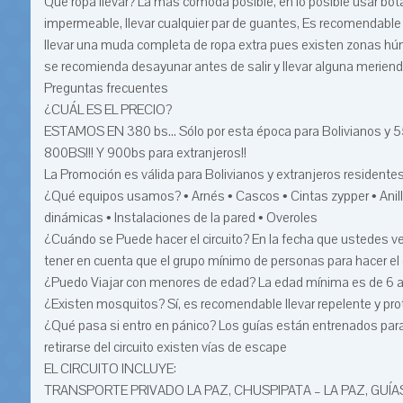
Qué ropa llevar? La más cómoda posible, en lo posible usar botas
impermeable, llevar cualquier par de guantes, Es recomendable 
llevar una muda completa de ropa extra pues existen zonas h
se recomienda desayunar antes de salir y llevar alguna meriend
Preguntas frecuentes
¿CUÁL ES EL PRECIO?
ESTAMOS EN 380 bs... Sólo por esta época para Bolivianos
800BS!!! Y 900bs para extranjeros!!
La Promoción es válida para Bolivianos y extranjeros residente
¿Qué equipos usamos? • Arnés • Cascos • Cintas zypper • Ani
dinámicas • Instalaciones de la pared • Overoles
¿Cuándo se Puede hacer el circuito? En la fecha que ustedes 
tener en cuenta que el grupo mínimo de personas para hacer el 
¿Puedo Viajar con menores de edad? La edad mínima es de 6 añ
¿Existen mosquitos? Sí, es recomendable llevar repelente y prot
¿Qué pasa si entro en pánico? Los guías están entrenados para
retirarse del circuito existen vías de escape
EL CIRCUITO INCLUYE:
TRANSPORTE PRIVADO LA PAZ, CHUSPIPATA – LA PAZ, GUÍ