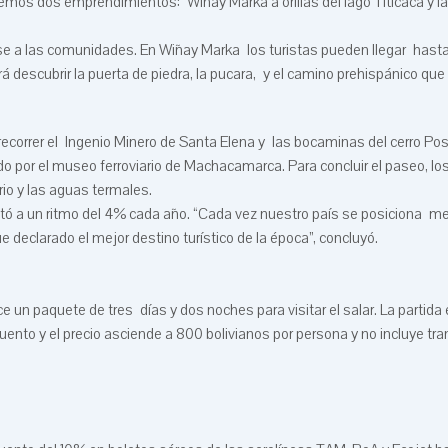
emos dos emprendimientos: Winay Marka a orillas del lago Titicaca y la 
se a las comunidades. En Wiñay Marka los turistas pueden llegar hasta
á descubrir la puerta de piedra, la pucara, y el camino prehispánico que
recorrer el Ingenio Minero de Santa Elena y las bocaminas del cerro Pos
do por el museo ferroviario de Machacamarca. Para concluir el paseo, lo
io y las aguas termales.
ó a un ritmo del 4% cada año. “Cada vez nuestro país se posiciona m
e declarado el mejor destino turístico de la época”, concluyó.
un paquete de tres días y dos noches para visitar el salar. La partida
ento y el precio asciende a 800 bolivianos por persona y no incluye tra