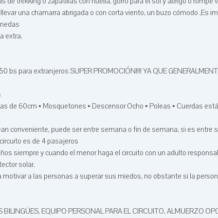
 de trekking o zapatillas con huella, gorro para el sol y abrigo o rompe 
llevar una chamarra abrigada o con corta viento, un buzo cómodo ,Es i
úmedas
a extra.
 y 550 bs para extranjeros SUPER PROMOCIÓN!!!! YA QUE GENERALME
s
llas de 60cm • Mosquetones • Descensor Ocho • Poleas • Cuerdas está
vean conveniente, puede ser entre semana o fin de semana, si es entre
circuito es de 4 pasajeros
os siempre y cuando el menor haga el circuito con un adulto responsa
ector solar.
 motivar a las personas a superar sus miedos, no obstante si la perso
AS BILINGÜES, EQUIPO PERSONAL PARA EL CIRCUITO, ALMUERZO OP