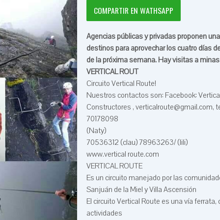
COMPARTIR EN WATHSAPP
Agencias públicas y privadas proponen una
destinos para aprovechar los cuatro días 
de la próxima semana. Hay visitas a minas y
VERTICAL ROUT
Circuito Vertical Route!
Nuestros contactos son: Facebook: Vertica
Constructores , verticalroute@gmail.com, t
70178098
(Naty)
70536312 (clau) 78963263/ (lili)
www.vertical route.com
VERTICAL ROUTE
Es un circuito manejado por las comunidad
Sanjuán de la Miel y Villa Ascensión
El circuito Vertical Route es una vía ferrata,
actividades