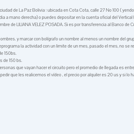
 ciudad de La Paz Bolivia : ubicada en Cota Cota, calle 27 No 100 ( yendo
 a mano derecha) o puedes depositar en la cuenta oficial del Vertical 
re de LILIANA VELEZ POSADA. Si es por transferencia al Banco de Cr
s nombres. y marcar con bolígrafo un nombre al menos un nombre del gru
eprograma la actividad con un limite de un mes, pasado el mes, no se 
de 150bs.
es de 150 bs.
 personas que vayan hacer el circuito pero el promedio de llegada es entr
pedir que les realicemos el vídeo , el precio por alquiler es 20 us y si l