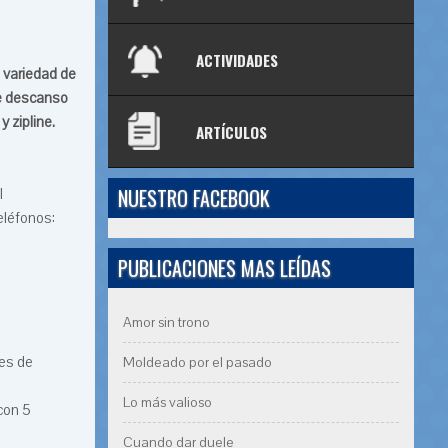
ACTIVIDADES
 variedad de
de descanso
 zipline.
ARTÍCULOS
NUESTRO FACEBOOK
l
eléfonos:
PUBLICACIONES MAS LEÍDAS
Amor sin trono
es de
Moldeado por el pasado
Lo más valioso
 con 5
Cuando dar duele