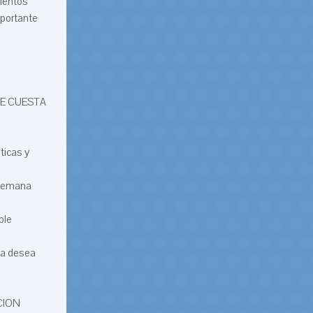
vientos
mportante
NTE CUESTA
ticas y
 semana
ble
na desea
CION