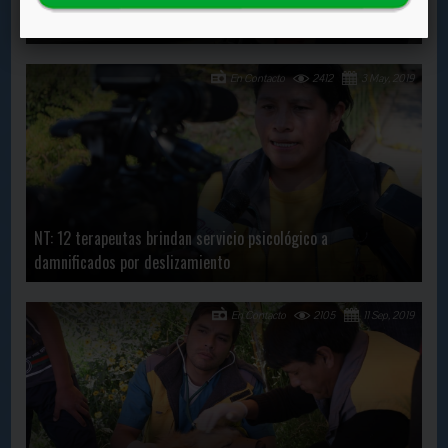
NT: Integración, el futuro del transporte
En Contacto
2412
3 May, 2019
NT: 12 terapeutas brindan servicio psicológico a
damnificados por deslizamiento
En Contacto
2105
11 Sep, 2019