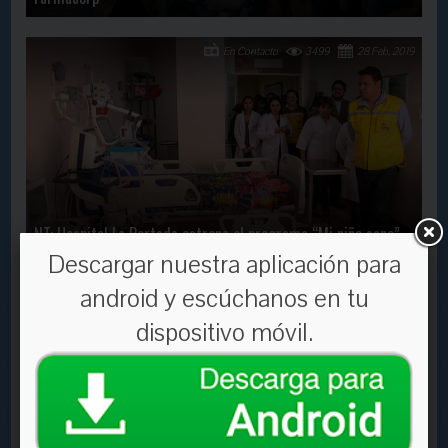
En Contacto
3499
28 Feb, 2019
NT: Hospital La Portada estrena el programa “Mi niño sano”
Descargar nuestra aplicación para
En Contacto
2271
27 Feb, 2019
android y escúchanos en tu
dispositivo móvil.