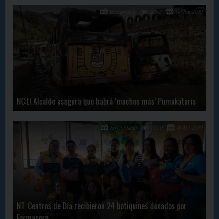
En Contacto
3263
14 Nov, 2019
NC:El Alcalde asegura que habrá ‘muchos más’ Pumakataris
En Contacto
2200
18 Apr, 2019
NT: Centros de Día recibieron 24 botiquines donados por
Farmacorp