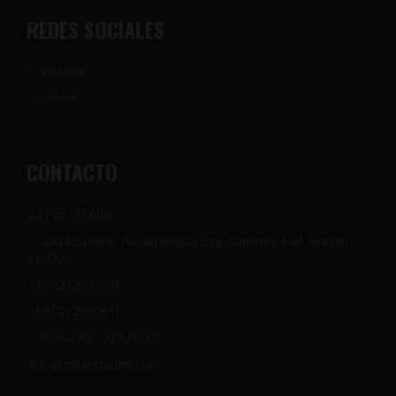
REDES SOCIALES
Facebook
Youtube
CONTACTO
La Paz - El Alto
Ciudad Satelite, Av. del policia, Esq. Sanjines, Edif. Brayan
Nº1222
(591-2) 2815190
(591-2) 2817831
73596242 - 72571675
info@majestadfm.com